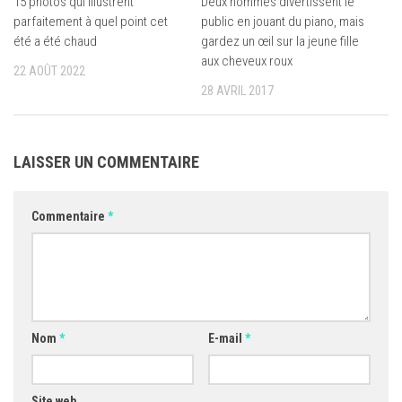
15 photos qui illustrent
Deux hommes divertissent le
parfaitement à quel point cet
public en jouant du piano, mais
été a été chaud
gardez un œil sur la jeune fille
aux cheveux roux
22 AOÛT 2022
28 AVRIL 2017
LAISSER UN COMMENTAIRE
Commentaire
*
Nom
*
E-mail
*
Site web