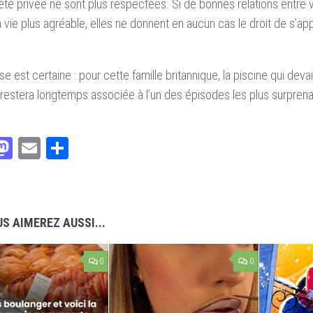
iété privée ne sont plus respectées. Si de bonnes relations entre 
a vie plus agréable, elles ne donnent en aucun cas le droit de s’app
e est certaine : pour cette famille britannique, la piscine qui dev
restera longtemps associée à l’un des épisodes les plus surprena
acebook
Mastodon
Email
Partager
S AIMEREZ AUSSI...
0
0