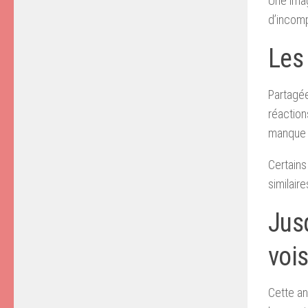
Une imag
d’incomp
Les
Partagée
réaction
manque t
Certains
similair
Jusq
vois
Cette an