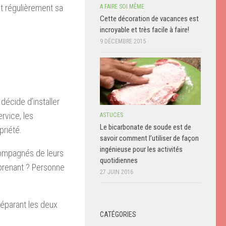
nt régulièrement sa
A FAIRE SOI MÊME
Cette décoration de vacances est
incroyable et très facile à faire!
9 DÉCEMBRE 2015
écide d’installer
rvice, les
ASTUCES
Le bicarbonate de soude est de
priété.
savoir comment l’utiliser de façon
ingénieuse pour les activités
ccompagnés de leurs
quotidiennes
urprenant ? Personne
27 JUIN 2016
séparant les deux
CATÉGORIES