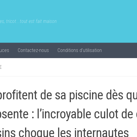
s, tricot...tout est fait maison
uces
Contactez-nous
Conditions d’utilisation
E
profitent de sa piscine dès qu’
bsente : l’incroyable culot de
sins choque les internautes