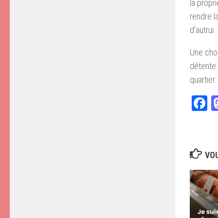
la propr
rendre l
d’autrui.
Une chos
détente 
quartier.
F
VOU