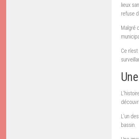
lieux sa
refuse de
Malgré c
municipa
Ce n’est
surveill
Une
L’histoir
découvr
L’un des
bassin.