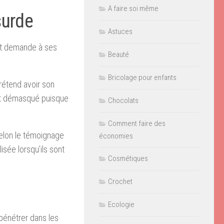
A faire soi même
surde
Astuces
 et demande à ses
Beauté
Bricolage pour enfants
prétend avoir son
ent démasqué puisque
Chocolats
Comment faire des
Selon le témoignage
économies
lisée lorsqu’ils sont
Cosmétiques
Crochet
Ecologie
 pénétrer dans les