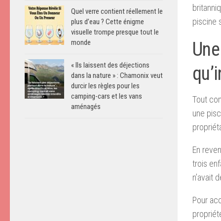
britanni
Quel verre contient réellement le
piscine 
plus d’eau ? Cette énigme
visuelle trompe presque tout le
monde
Une
« Ils laissent des déjections
qu’
dans la nature » : Chamonix veut
durcir les règles pour les
camping-cars et les vans
Tout com
aménagés
une pisc
propriét
En reven
trois en
n’avait 
Pour acc
propriét