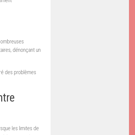
timent
e nombreuses
taires, dénonçant un
tré des problèmes
ntre
sque les limites de