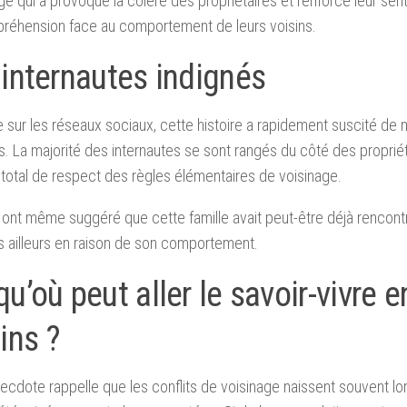
e qui a provoqué la colère des propriétaires et renforcé leur sen
réhension face au comportement de leurs voisins.
 internautes indignés
 sur les réseaux sociaux, cette histoire a rapidement suscité d
s. La majorité des internautes se sont rangés du côté des proprié
otal de respect des règles élémentaires de voisinage.
 ont même suggéré que cette famille avait peut-être déjà rencon
es ailleurs en raison de son comportement.
u’où peut aller le savoir-vivre e
ins ?
ecdote rappelle que les conflits de voisinage naissent souvent lor