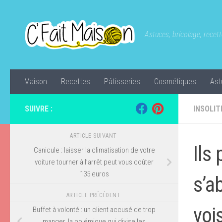
Skip to content
Astuces, bricolage, recette
Maison
Recettes
Pâtisseries
Cosmétiques
Ast
SUIVRE :
INSOLIT
ARTICLE SUIVANT
Ils 
Canicule : laisser la climatisation de votre
voiture tourner à l’arrêt peut vous coûter
135 euros
s’a
ARTICLE PRÉCÉDENT
voi
Buffet à volonté : un client accusé de trop
manger, la polémique qui divise les