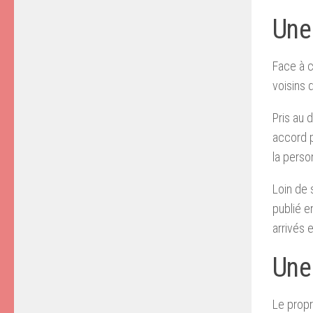
Une 
Face à c
voisins q
Pris au 
accord p
la person
Loin de 
publié en
arrivés e
Une 
Le propr