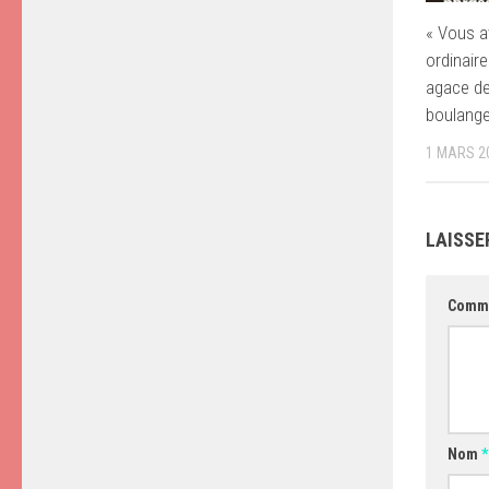
« Vous a
ordinaire
agace d
boulang
1 MARS 2
LAISSE
Comm
Nom
*