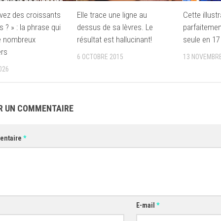
vez des croissants
Elle trace une ligne au
Cette illustr
s ? » : la phrase qui
dessus de sa lèvres. Le
parfaitement
e nombreux
résultat est hallucinant!
seule en 17 
ers
6 OCTOBRE 2015
13 NOVEMBRE
026
R UN COMMENTAIRE
entaire
*
E-mail
*