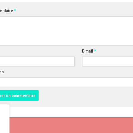
entaire
*
E-mail
*
eb