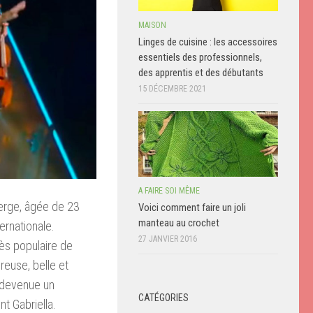
MAISON
Linges de cuisine : les accessoires
essentiels des professionnels,
des apprentis et des débutants
15 DÉCEMBRE 2021
A FAIRE SOI MÊME
berge, âgée de 23
Voici comment faire un joli
manteau au crochet
ernationale.
27 JANVIER 2016
rès populaire de
reuse, belle et
t devenue un
CATÉGORIES
t Gabriella.