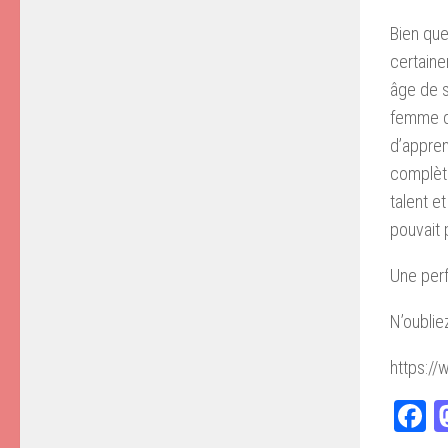
Bien que
certaine
âge de s
femme du
d’appren
complèt
talent e
pouvait 
Une perf
N’oublie
https:/
F