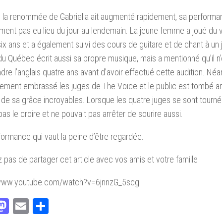
 la renommée de Gabriella ait augmenté rapidement, sa performa
ment pas eu lieu du jour au lendemain. La jeune femme a joué du 
ix ans et a également suivi des cours de guitare et de chant à un
 Québec écrit aussi sa propre musique, mais a mentionné qu’il n’é
dre l’anglais quatre ans avant d’avoir effectué cette audition. Néa
ement embrassé les juges de The Voice et le public est tombé 
t de sa grâce incroyables. Lorsque les quatre juges se sont tournés
pas le croire et ne pouvait pas arrêter de sourire aussi.
ormance qui vaut la peine d’être regardée.
z pas de partager cet article avec vos amis et votre famille
/www.youtube.com/watch?v=6jnnzG_5scg
acebook
Mastodon
Email
Partager