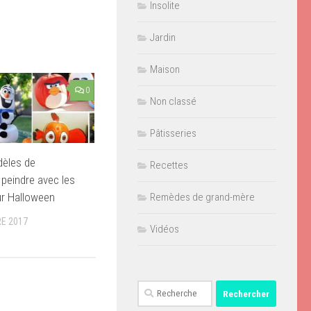
Insolite
Jardin
Maison
0
Non classé
Pâtisseries
dèles de
Recettes
à peindre avec les
ur Halloween
Remèdes de grand-mère
E 2017
Vidéos
Rechercher :