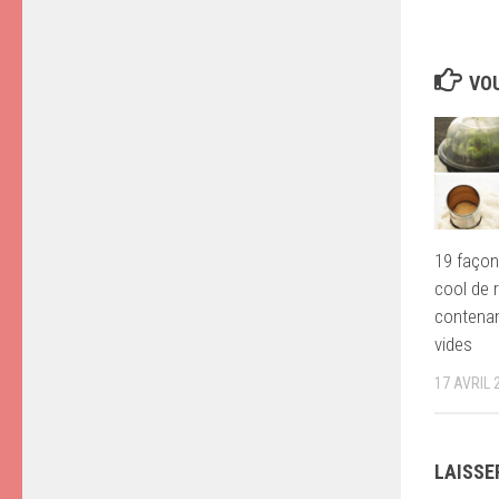
VOU
19 façon
cool de r
contenan
vides
17 AVRIL 
LAISSE