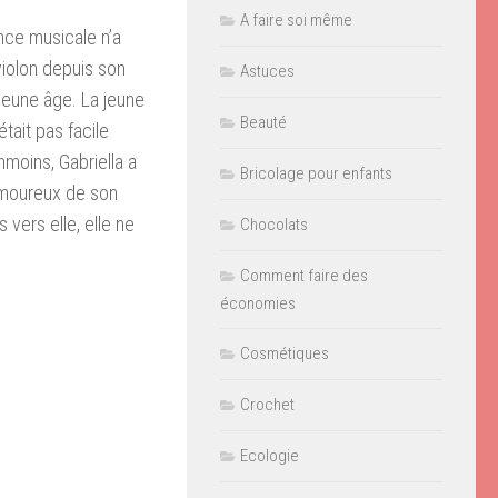
A faire soi même
nce musicale n’a
violon depuis son
Astuces
 jeune âge. La jeune
Beauté
tait pas facile
nmoins, Gabriella a
Bricolage pour enfants
amoureux de son
 vers elle, elle ne
Chocolats
Comment faire des
économies
Cosmétiques
Crochet
Ecologie