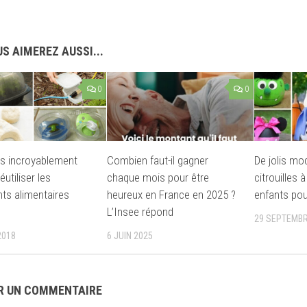
S AIMEREZ AUSSI...
0
0
s incroyablement
Combien faut-il gagner
De jolis mo
éutiliser les
chaque mois pour être
citrouilles 
ts alimentaires
heureux en France en 2025 ?
enfants po
L’Insee répond
29 SEPTEMBR
2018
6 JUIN 2025
R UN COMMENTAIRE