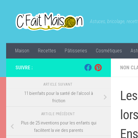
Skip to content
Astuces, bricolage, recette
Maison
Recettes
Pâtisseries
Cosmétiques
Ast
SUIVRE :
NON CL
ARTICLE SUIVANT
Les
11 bienfaits pour la santé de l’alcool à
friction
lor
ARTICLE PRÉCÉDENT
Plus de 25 inventions pour les enfants qui
Ens
facilitent la vie des parents