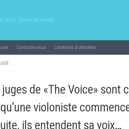
s, tricot...tout est fait maison
uces
Contactez-nous
Conditions d’utilisation
ASSÉ
 juges de «The Voice» sont 
squ’une violoniste commence 
uite, ils entendent sa voix…