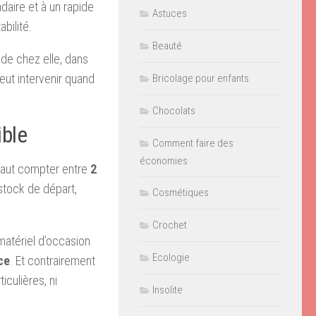
daire et à un rapide
Astuces
bilité.
Beauté
 de chez elle, dans
eut intervenir quand
Bricolage pour enfants
Chocolats
ible
Comment faire des
économies
l faut compter entre
2
 stock de départ,
Cosmétiques
Crochet
matériel d’occasion
Ecologie
ce
. Et contrairement
culières, ni
Insolite