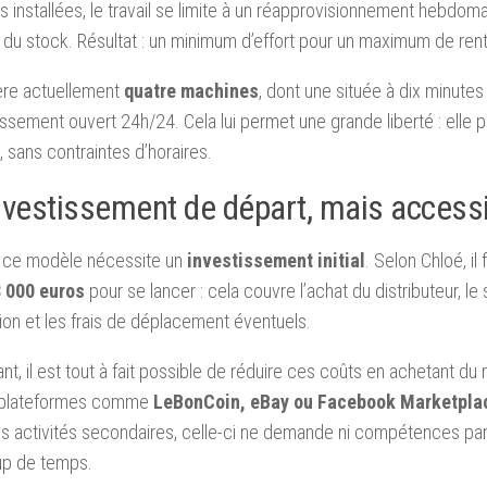
 installées, le travail se limite à un réapprovisionnement hebdoma
 du stock. Résultat : un minimum d’effort pour un maximum de renta
ère actuellement
quatre machines
, dont une située à dix minutes
issement ouvert 24h/24. Cela lui permet une grande liberté : elle p
t, sans contraintes d’horaires.
nvestissement de départ, mais access
, ce modèle nécessite un
investissement initial
. Selon Chloé, i
3 000 euros
pour se lancer : cela couvre l’achat du distributeur, le
lation et les frais de déplacement éventuels.
t, il est tout à fait possible de réduire ces coûts en achetant du 
 plateformes comme
LeBonCoin, eBay ou Facebook Marketpla
es activités secondaires, celle-ci ne demande ni compétences parti
p de temps.