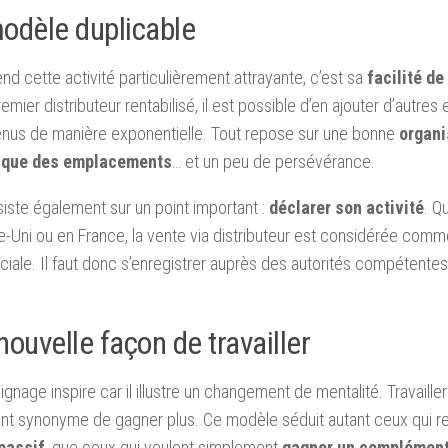
odèle duplicable
end cette activité particulièrement attrayante, c’est sa
facilité de
remier distributeur rentabilisé, il est possible d’en ajouter d’autres 
enus de manière exponentielle. Tout repose sur une bonne
organi
ique des emplacements
… et un peu de persévérance.
siste également sur un point important :
déclarer son activité
. Q
Uni ou en France, la vente via distributeur est considérée comme
ale. Il faut donc s’enregistrer auprès des autorités compétente
ouvelle façon de travailler
gnage inspire car il illustre un changement de mentalité. Travailler 
nt synonyme de gagner plus. Ce modèle séduit autant ceux qui r
passif
, que ceux qui veulent simplement
gagner un complément