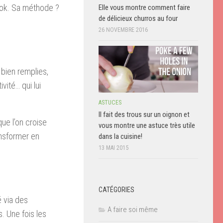
Tok. Sa méthode ?
Elle vous montre comment faire
de délicieux churros au four
26 NOVEMBRE 2016
bien remplies,
vité… qui lui
ASTUCES
Il fait des trous sur un oignon et
ue l’on croise
vous montre une astuce très utile
ansformer en
dans la cuisine!
13 MAI 2015
CATÉGORIES
é via des
A faire soi même
. Une fois les