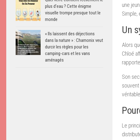
une jeun
plus d’eau ? Cette énigme
visuelle trompe presque tout le
Simple, 
monde
Un s
« Ils laissent des déjections
dans la nature » : Chamonix veut
Alors qu
durcir les règles pour les
Chloé af
camping-cars et les vans
aménagés
rapport
Son secr
souvent 
véritabl
Pour
Le princ
distribu