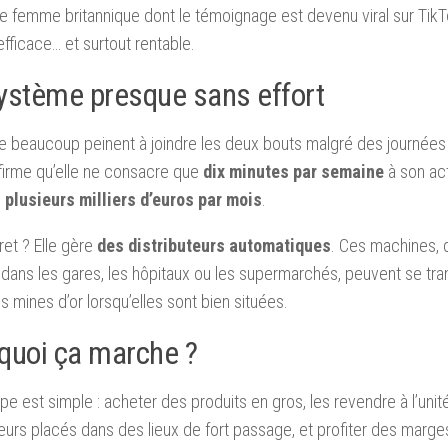
e femme britannique dont le témoignage est devenu viral sur Tik
efficace… et surtout rentable.
ystème presque sans effort
e beaucoup peinent à joindre les deux bouts malgré des journées 
firme qu’elle ne consacre que
dix minutes par semaine
à son acti
e
plusieurs milliers d’euros par mois
.
et ? Elle gère
des distributeurs automatiques
. Ces machines, q
dans les gares, les hôpitaux ou les supermarchés, peuvent se tr
es mines d’or lorsqu’elles sont bien situées.
quoi ça marche ?
ipe est simple : acheter des produits en gros, les revendre à l’unit
teurs placés dans des lieux de fort passage, et profiter des marges