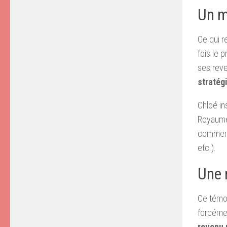
Un m
Ce qui r
fois le p
ses rev
stratég
Chloé in
Royaume-
commerci
etc.).
Une n
Ce témoi
forcéme
revenu 