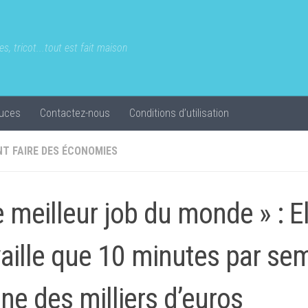
s, tricot...tout est fait maison
uces
Contactez-nous
Conditions d’utilisation
T FAIRE DES ÉCONOMIES
e meilleur job du monde » : E
vaille que 10 minutes par se
ne des milliers d’euros