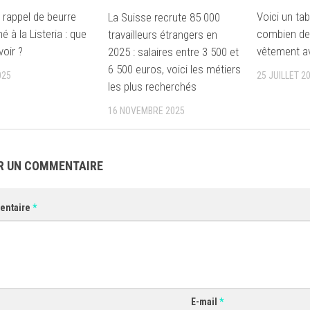
rappel de beurre
Voici un ta
La Suisse recrute 85 000
 à la Listeria : que
combien de 
travailleurs étrangers en
voir ?
vêtement av
2025 : salaires entre 3 500 et
6 500 euros, voici les métiers
025
25 JUILLET 2
les plus recherchés
16 NOVEMBRE 2025
R UN COMMENTAIRE
entaire
*
E-mail
*