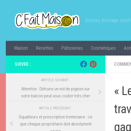
Skip to content
Astuces, bricolage, recette
Maison
Recettes
Pâtisseries
Cosmétiques
Ast
SUIVRE :
COMMEN
ARTICLE SUIVANT
« L
Attention : Détruire un nid de pigeon sur
votre balcon peut vous coûter très cher
tra
ARTICLE PRÉCÉDENT
Squatteurs et prescription trentenaire : ce
gag
que chaque propriétaire doit absolument
savoir