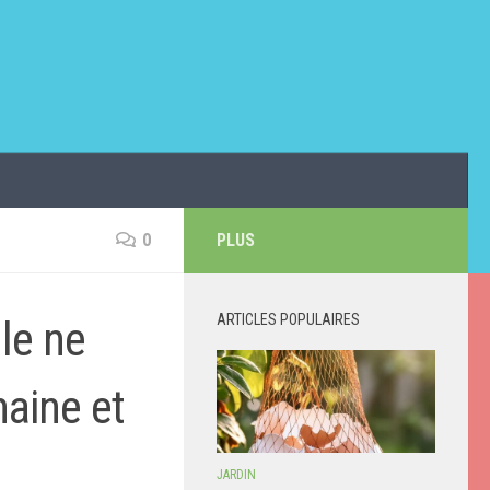
0
PLUS
ARTICLES POPULAIRES
lle ne
maine et
JARDIN