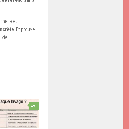
onnelle et
oncrète
. Et prouve
 vie
0