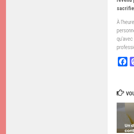
sacrifie
À l’heur
personne
qu’avec 
professi
F
VOU