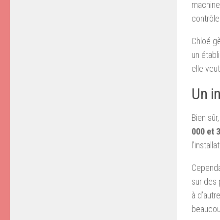
machines
contrôle
Chloé g
un établ
elle veu
Un i
Bien sûr
000 et 
l’instal
Cependan
sur des
à d’autr
beaucou