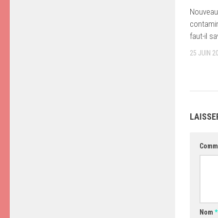
Nouveau 
contaminé
faut-il sa
25 JUIN 2
LAISSE
Comm
Nom
*