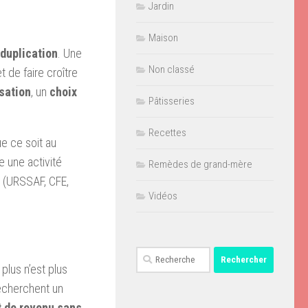
Jardin
Maison
 duplication
. Une
Non classé
et de faire croître
sation
, un
choix
Pâtisseries
Recettes
ue ce soit au
 une activité
Remèdes de grand-mère
s (URSSAF, CFE,
Vidéos
Rechercher :
plus n’est plus
echerchent un
 de revenu sans