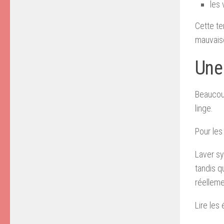
les
Cette te
mauvais
Une 
Beaucoup
linge.
Pour les
Laver sy
tandis q
réelleme
Lire les