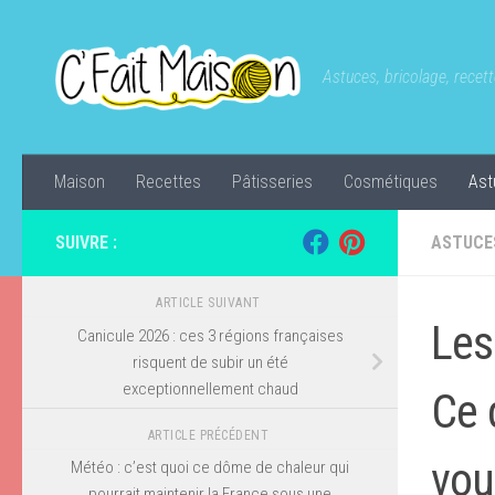
Skip to content
Astuces, bricolage, recette
Maison
Recettes
Pâtisseries
Cosmétiques
Ast
SUIVRE :
ASTUCE
ARTICLE SUIVANT
Les
Canicule 2026 : ces 3 régions françaises
risquent de subir un été
exceptionnellement chaud
Ce 
ARTICLE PRÉCÉDENT
vou
Météo : c’est quoi ce dôme de chaleur qui
pourrait maintenir la France sous une