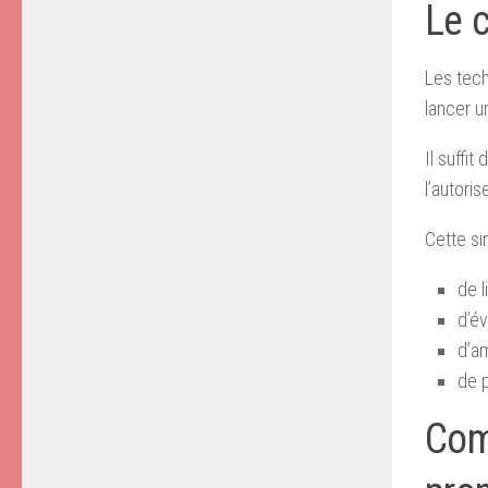
Le 
Les tech
lancer u
Il suffit
l’autori
Cette si
de l
d’év
d’am
de p
Com