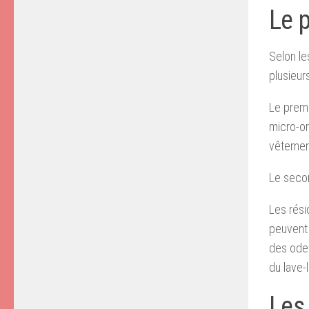
Le 
Selon le
plusieur
Le premi
micro-or
vêtement
Le secon
Les rési
peuvent 
des ode
du lave-
Les