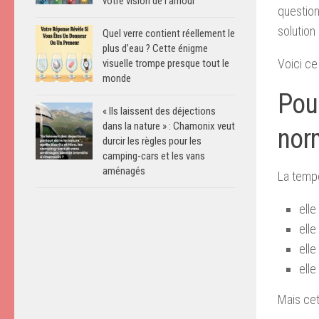
votre vision de l’amour
question
solution
Quel verre contient réellement le
plus d’eau ? Cette énigme
Voici c
visuelle trompe presque tout le
monde
Pour
« Ils laissent des déjections
dans la nature » : Chamonix veut
nor
durcir les règles pour les
camping-cars et les vans
aménagés
La tempé
elle
elle
elle
elle
Mais cet