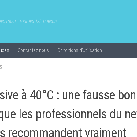
s, tricot...tout est fait maison
uces
Contactez-nous
Conditions d’utilisation
S
sive à 40°C : une fausse bon
que les professionnels du n
s recommandent vraiment