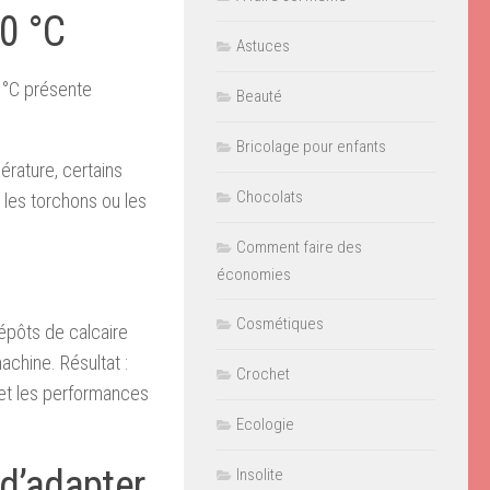
40 °C
Astuces
0 °C présente
Beauté
Bricolage pour enfants
rature, certains
Chocolats
 les torchons ou les
Comment faire des
économies
Cosmétiques
dépôts de calcaire
achine. Résultat :
Crochet
et les performances
Ecologie
d’adapter
Insolite