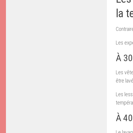
la 
Contrair
Les expe
À 30
Les vête
être lav
Les les
températ
À 40 
Le lavag