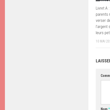
Livret A 
parents 
verser d
l’argent
leurs pet
10 MAI 20
LAISSE
Comm
Nom
*