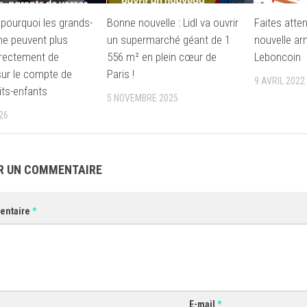
: pourquoi les grands-
Bonne nouvelle : Lidl va ouvrir
Faites atten
ne peuvent plus
un supermarché géant de 1
nouvelle ar
irectement de
556 m² en plein cœur de
Leboncoin
 sur le compte de
Paris !
9 AVRIL 2022
its-enfants
5 NOVEMBRE 2025
26
R UN COMMENTAIRE
entaire
*
E-mail
*