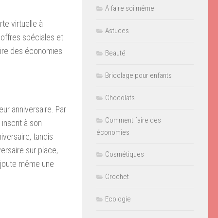
A faire soi même
te virtuelle à
Astuces
ffres spéciales et
aire des économies
Beauté
Bricolage pour enfants
Chocolats
eur anniversaire. Par
Comment faire des
inscrit à son
économies
versaire, tandis
versaire sur place,
Cosmétiques
, ajoute même une
Crochet
Ecologie