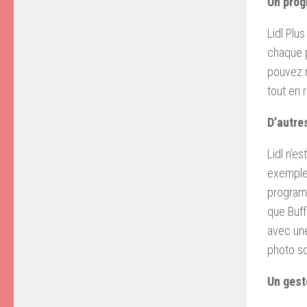
Un prog
Lidl Plu
chaque p
pouvez m
tout en 
D’autre
Lidl n’e
exemple,
programm
que Buffa
avec une
photo so
Un gest