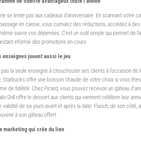
ramme de fidélité avantageux toute l’année
s ne se limite pas aux cadeaux d’anniversaire. En scannant votre car
assage en caisse, vous cumulez des réductions, accédez à des o
ême suivre vos dépenses. C’est un outil simple qui permet de f
restant informé des promotions en cours.
s enseignes jouent aussi le jeu
st pas la seule enseigne à chouchouter ses clients à l’occasion de l
 Starbucks offre une boisson chaude de votre choix si vous êtes 
e de fidélité. Chez Picard, vous pouvez recevoir un gâteau d’anni
lo Grill offre le dessert aux clients qui viennent célébrer leur anni
 validité de six jours avant et après la date. Flunch, de son côté
uvenir à son gâteau offert.
e marketing qui crée du lien