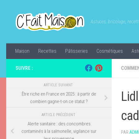
Skip to content
Astuces, bricolage, recette
Maison
Recettes
Pâtisseries
Cosmétiques
Ast
SUIVRE :
COMMEN
ARTICLE SUIVANT
Lid
Être riche en France en 2025 : à partir de
combien gagne-t-on ce statut ?
cad
ARTICLE PRÉCÉDENT
Alerte sanitaire : des concombres
contaminés à la salmonelle, vigilance sur
PAR
ADMI
leur provenance