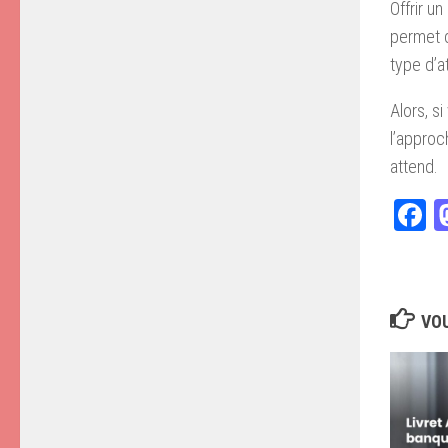
Offrir u
permet d
type d’a
Alors, si
l’approc
attend.
F
VOU