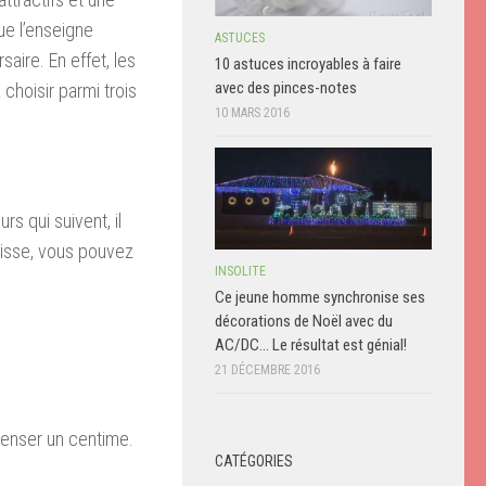
ue l’enseigne
ASTUCES
aire. En effet, les
10 astuces incroyables à faire
avec des pinces-notes
choisir parmi trois
10 MARS 2016
rs qui suivent, il
aisse, vous pouvez
INSOLITE
Ce jeune homme synchronise ses
décorations de Noël avec du
AC/DC… Le résultat est génial!
21 DÉCEMBRE 2016
penser un centime.
CATÉGORIES