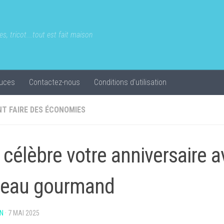
s, tricot...tout est fait maison
uces
Contactez-nous
Conditions d’utilisation
T FAIRE DES ÉCONOMIES
l célèbre votre anniversaire 
eau gourmand
N
·
7 MAI 2025