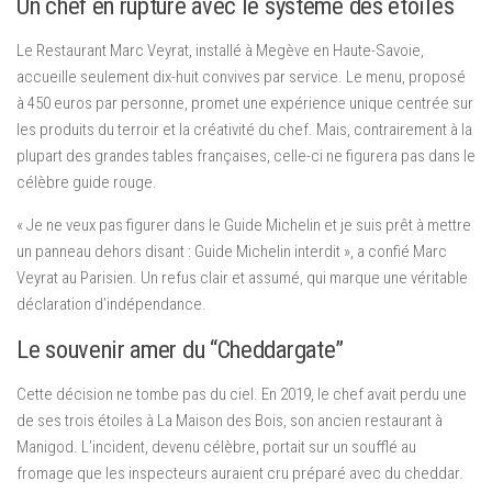
Un chef en rupture avec le système des étoiles
Le Restaurant Marc Veyrat, installé à Megève en Haute-Savoie,
accueille seulement dix-huit convives par service. Le menu, proposé
à 450 euros par personne, promet une expérience unique centrée sur
les produits du terroir et la créativité du chef. Mais, contrairement à la
plupart des grandes tables françaises, celle-ci ne figurera pas dans le
célèbre guide rouge.
« Je ne veux pas figurer dans le Guide Michelin et je suis prêt à mettre
un panneau dehors disant : Guide Michelin interdit », a confié Marc
Veyrat au Parisien. Un refus clair et assumé, qui marque une véritable
déclaration d’indépendance.
Le souvenir amer du “Cheddargate”
Cette décision ne tombe pas du ciel. En 2019, le chef avait perdu une
de ses trois étoiles à La Maison des Bois, son ancien restaurant à
Manigod. L’incident, devenu célèbre, portait sur un soufflé au
fromage que les inspecteurs auraient cru préparé avec du cheddar.