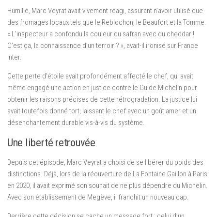
Humilié, Marc Veyrat avait vivement réagi, assurant n’avoir utilisé que
des fromages locaux tels que le Reblochon, le Beaufort et la Tomme.
« L’inspecteur a confondu la couleur du safran avec du cheddar !
C’est ça, la connaissance d’un terroir ? », avait-il ironisé sur France
Inter.
Cette perte d’étoile avait profondément affecté le chef, qui avait
même engagé une action en justice contre le Guide Michelin pour
obtenir les raisons précises de cette rétrogradation. La justice lui
avait toutefois donné tort, laissant le chef avec un goût amer et un
désenchantement durable vis-à-vis du système.
Une liberté retrouvée
Depuis cet épisode, Marc Veyrat a choisi de se libérer du poids des
distinctions. Déjà, lors de la réouverture de La Fontaine Gaillon à Paris
en 2020, il avait exprimé son souhait de ne plus dépendre du Michelin.
Avec son établissement de Megève, il franchit un nouveau cap.
Derrière cette décision se cache un message fort : celui d’un