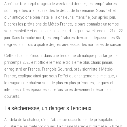
Après un bref répit orageux le week-end dernier, les températures
sont reparties à la hausse dès le début de la semaine. Sous l’effet
d’un anticyclone bien installé, la chaleur s’intensifie jour après jour.
D’après les prévisions de Météo-France, le pays connaîtra un temps
sec, ensoleillé et de plus en plus chaud jusqu’au week-end du 21 et 22
juin. Dans la moitié nord, les températures devraient dépasser les 35
degrés, soit trois à quatre degrés au-dessus des normales de saison.
Cette situation s’inscrit dans une tendance climatique plus large : le
printemps 2025 est officiellement le troisième plus chaud jamais
enregistré en France. François Gourand, prévisionniste à Météo-
France, explique ainsi que sous l’effet du changement climatique, «
les vagues de chaleur sont de plus en plus précoces, longues et
intenses ». Des épisodes autrefois rares deviennent désormais
courants.
La sécheresse, un danger silencieux
Au-delà de la chaleur, c’est l’absence quasi totale de précipitations
qui alarme les météorologues. La Chaîne Météo est formelle : « Il n’est