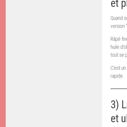
et p
Quand on
version 
Râpé fin
huile d’
tout se 
C’est un
rapide.
3) L
et u