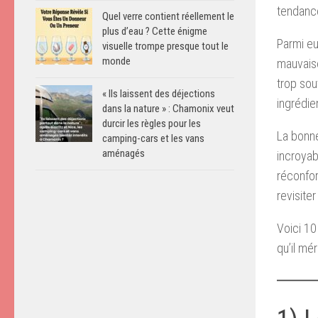
tendance
Quel verre contient réellement le
plus d’eau ? Cette énigme
Parmi eu
visuelle trompe presque tout le
monde
mauvaise
trop souv
« Ils laissent des déjections
ingrédie
dans la nature » : Chamonix veut
durcir les règles pour les
La bonne
camping-cars et les vans
aménagés
incroyab
réconfor
revisite
Voici 10
qu’il mé