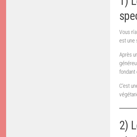
1) L
spec
Vous n’a
est une 
Après un
généreus
fondant
C’est un
végétar
2) L