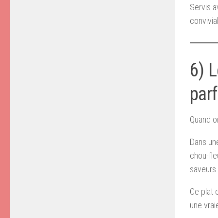
Servis a
convivial
6) L
par
Quand on
Dans une
chou-fle
saveurs 
Ce plat 
une vrai