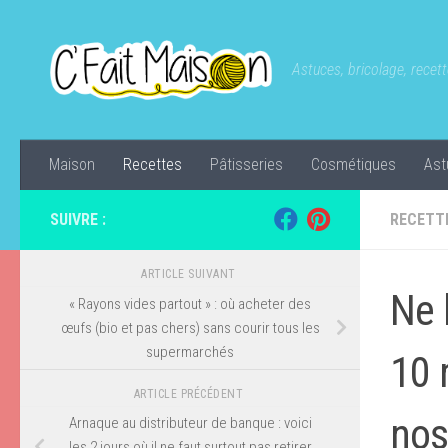
Skip to content
Astuces, bricolage, recette
Maison
Recettes
Pâtisseries
Cosmétiques
Ast
SUIVRE :
RECETT
ARTICLE SUIVANT
Ne 
« Rayons vides partout » : où acheter des
œufs (bio et pas chers) sans courir tous les
supermarchés
10 
ARTICLE PRÉCÉDENT
nos
Arnaque au distributeur de banque : voici
les 2 jours où il ne faut surtout pas retirer