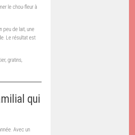
mer le chou-fleur à
n peu de lait, une
. Le résultat est
er, gratins,
amilial qui
l’année. Avec un