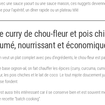
vec une sauce yaourt ou une sauce maison, ces nuggets devienne
e pour l’apéritif, un dîner rapide ou un plateau télé.
e curry de chou-fleur et pois ch
fumé, nourrissant et économiqu
 veut un plat complet avec peu d’ingrédients, le chou-fleur est par
 base oignon-ail, on fait chauffer les épices (curry, curcuma, cumin
ur, les pois chiches et le lait de coco. Le tout mijote doucement j
se fondent.
est aussi très intéressant car il se conserve bien et est souvent me
e recette “batch cooking”.