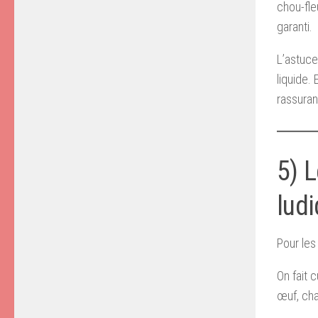
chou-fle
garanti.
L’astuce
liquide.
rassuran
5) L
lud
Pour les
On fait 
œuf, cha