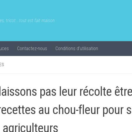
s, tricot...tout est fait maison
uces
Contactez-nous
Conditions d’utilisation
ES
laissons pas leur récolte être
recettes au chou-fleur pour s
 agriculteurs