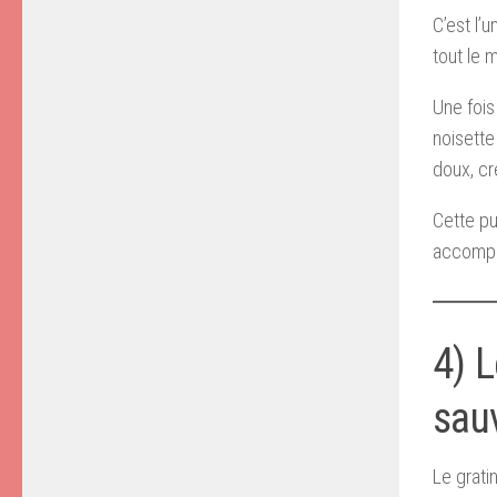
C’est l’
tout le 
Une fois
noisette
doux, cr
Cette pu
accompa
4) L
sauv
Le grati