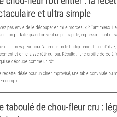
e chou-fleur rôti entier : la rece
taculaire et ultra simple
vez pas envie de le découper en mille morceaux ? Tant mieux. Le 
solution parfaite quand on veut un plat rapide, impressionnant et s
e cuisson vapeur pour l’attendrir, on le badigeonne d’huile d’olive,
ement et on le laisse rôtir au four. Résultat : une croûte dorée à l
 qui se découpe comme un rôti.
e recette idéale pour un dîner improvisé, une table conviviale ou
ien complet.
e taboulé de chou-fleur cru : lége