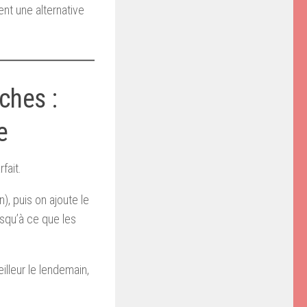
nt une alternative
iches :
e
fait.
), puis on ajoute le
usqu’à ce que les
illeur le lendemain,