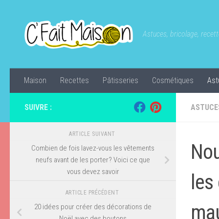
Skip to content
Astuces, bricolage, recette
Maison
Recettes
Pâtisseries
Cosmétiques
Ast
SUIVRE :
ASTUCE
ARTICLE SUIVANT
Nou
Combien de fois lavez-vous les vêtements
neufs avant de les porter? Voici ce que
vous devez savoir
les
ARTICLE PRÉCÉDENT
mau
20 idées pour créer des décorations de
Noël avec des boutons