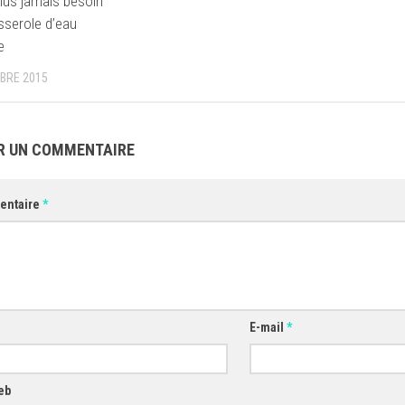
plus jamais besoin
sserole d’eau
e
BRE 2015
R UN COMMENTAIRE
entaire
*
E-mail
*
eb