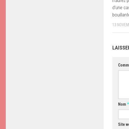
n’aurez 
d’une ca
bouillant
13 NOVEM
LAISSE
Comm
Nom
*
Site w