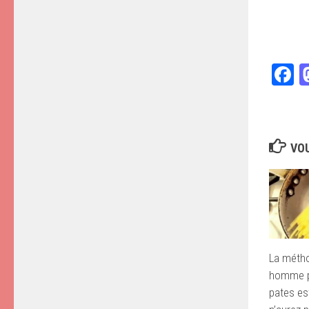
F
VOU
La métho
homme p
pates es