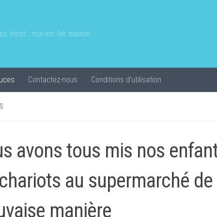
s, tricot...tout est fait maison
uces
Contactez-nous
Conditions d’utilisation
S
s avons tous mis nos enfan
 chariots au supermarché de 
vaise manière