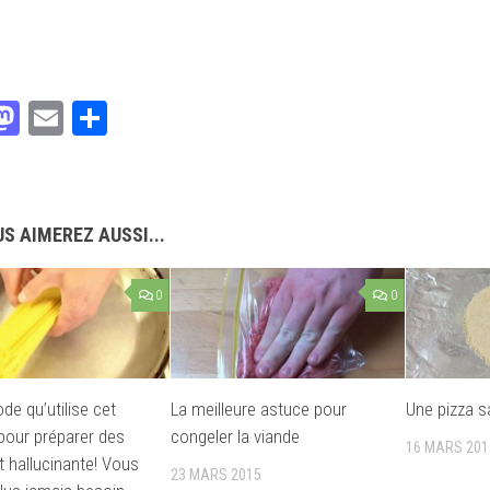
acebook
Mastodon
Email
Partager
S AIMEREZ AUSSI...
0
0
de qu’utilise cet
La meilleure astuce pour
Une pizza s
our préparer des
congeler la viande
16 MARS 201
t hallucinante! Vous
23 MARS 2015