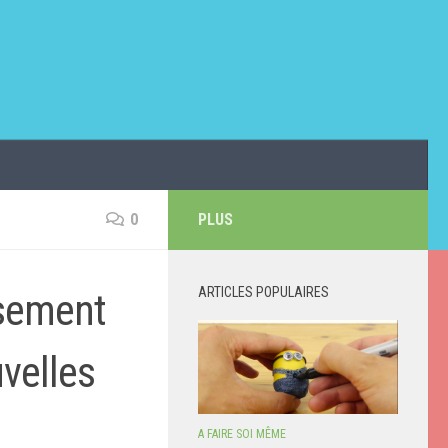
0
PLUS
ARTICLES POPULAIRES
rsement
velles
A FAIRE SOI MÊME