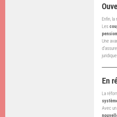
Ouve
Enfin, l
Les
cou
pension
Une avan
d’assure
juridique
En r
La réfo
système
Avec u
nouvell