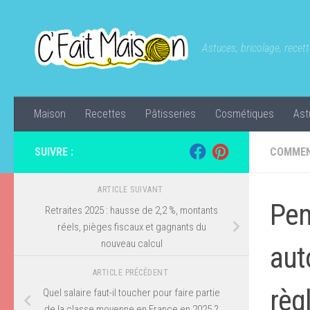
Skip to content
Astuces, bricolage, recette
Maison
Recettes
Pâtisseries
Cosmétiques
Ast
SUIVRE :
COMMEN
ARTICLE SUIVANT
Pen
Retraites 2025 : hausse de 2,2 %, montants
réels, pièges fiscaux et gagnants du
nouveau calcul
aut
ARTICLE PRÉCÉDENT
règ
Quel salaire faut-il toucher pour faire partie
de la classe moyenne en France en 2025 ?