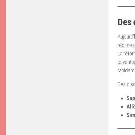
Des 
Aujourd’h
régime g
La réfor
davantag
rapideme
Des disc
Sup
All
Sim