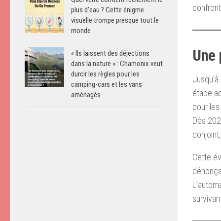
confront
plus d’eau ? Cette énigme
visuelle trompe presque tout le
monde
Une 
« Ils laissent des déjections
dans la nature » : Chamonix veut
durcir les règles pour les
Jusqu’à 
camping-cars et les vans
étape ad
aménagés
pour les
Dès 202
conjoint
Cette év
dénonçai
L’automa
survivant