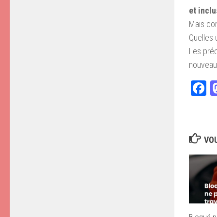
et inclu
Mais com
Quelles 
Les préc
nouveau 
F
VOU
Bloqué pa