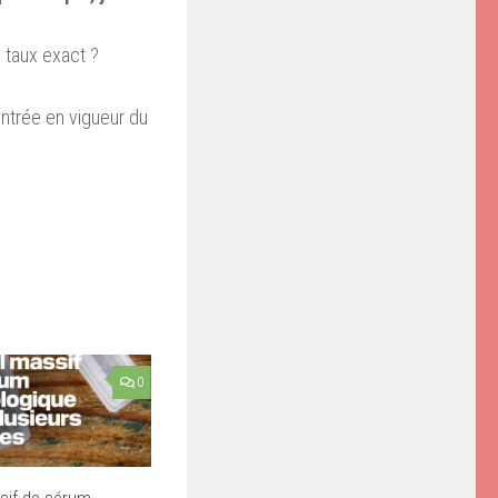
 taux exact ?
entrée en vigueur du
0
sif de sérum