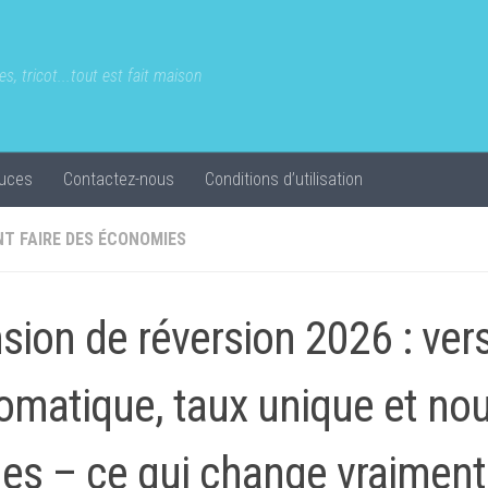
s, tricot...tout est fait maison
uces
Contactez-nous
Conditions d’utilisation
T FAIRE DES ÉCONOMIES
sion de réversion 2026 : ve
omatique, taux unique et nou
les – ce qui change vraiment