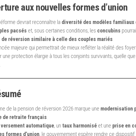
rture aux nouvelles formes d’union
a réforme devrait reconnaître la
diversité des modèles familiaux
ples pacsés
et, sous certaines conditions, les
concubins
pourrai
 de réversion similaire à celle des couples mariés
.
cée majeure qui permettrait de mieux refléter la réalité des foyer
r une protection élargie à tous les conjoints survivants, quelle que 
.
ésumé
rme de la pension de réversion 2026 marque une
modernisation 
 de retraite français
.
n
versement automatique
, un
taux harmonisé
et une
prise en 
es formes d’union
, le gouvernement espère rendre ce dispositif