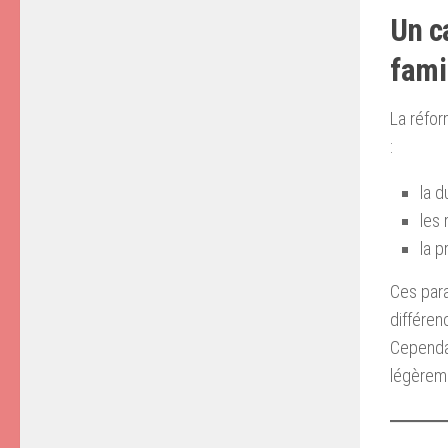
Un c
fami
La réfo
:
la d
les 
la 
Ces par
différen
Cependan
légèrem