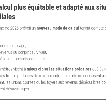
alcul plus équitable et adapté aux sit
liales
rme de 2026 prévoit un
nouveau mode de calcul
tenant compte de
urée du mariage,
revenus du conjoint survivant,
présence d’enfants communs.
amètres visent à
mieux cibler les situations précaires
et à évi
ces trop importantes de revenus entre conjoints ne conduisent à d
t, les unions courtes ou les foyers aux revenus déséquilibrés pou
ent désavantagés.