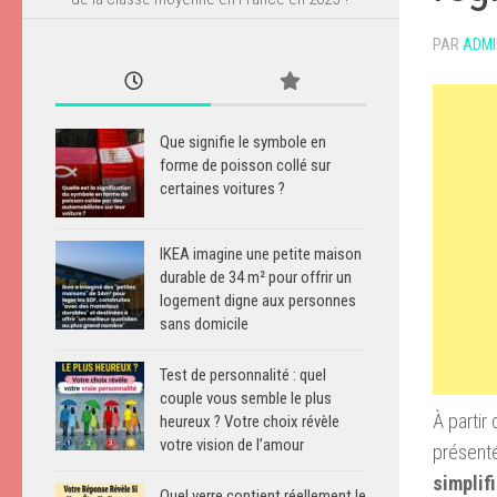
PAR
ADMI
Que signifie le symbole en
forme de poisson collé sur
certaines voitures ?
IKEA imagine une petite maison
durable de 34 m² pour offrir un
logement digne aux personnes
sans domicile
Test de personnalité : quel
couple vous semble le plus
À partir
heureux ? Votre choix révèle
votre vision de l’amour
présenté
simplif
Quel verre contient réellement le