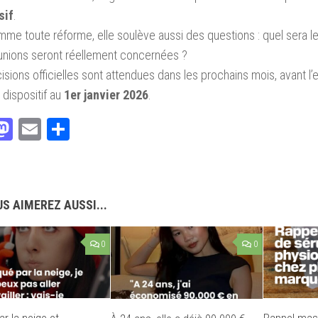
sif
.
me toute réforme, elle soulève aussi des questions : quel sera le
unions seront réellement concernées ?
isions officielles sont attendues dans les prochains mois, avant l’
dispositif au
1er janvier 2026
.
acebook
Mastodon
Email
Partager
S AIMEREZ AUSSI...
0
0
r la neige et
Rappel mas