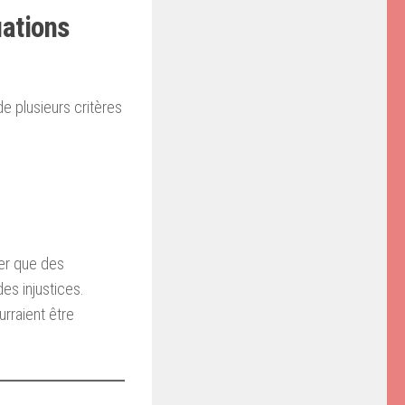
uations
 plusieurs critères
ter que des
es injustices.
rraient être