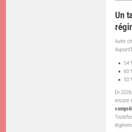
Un t
régi
Autre c
Aujourd’
54 %
60 
50 %
En 2026
encore é
compréh
Toutefoi
légèrem