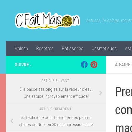
Skip to content
Astuces, bricolage, recette
Maison
Recettes
Pâtisseries
Cosmétiques
Ast
SUIVRE :
A FAIRE
ARTICLE SUIVANT
Pre
Elle passe ses ongles sur la vapeur d’eau.
Une astuce incroyablement efficace!
com
ARTICLE PRÉCÉDENT
Sa technique pour fabriquer des petites
mag
étoiles de Noël en 3D est impressionnante