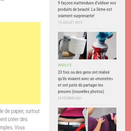
9 façons inattendues d’utiliser vos
produits de beauté. La 3ème est
vraiment surprenante!
19 JUILLET 2015
INSOLITE
23 fois ou des gens ont réalisé
qu’ils vivaient avec un «monstre»
et ont juste dû partager les
preuves (nouvelles photos)
24 FÉVRIER 2021
le
de papier
,
surtout
nt créer
des
imples
.
Vous