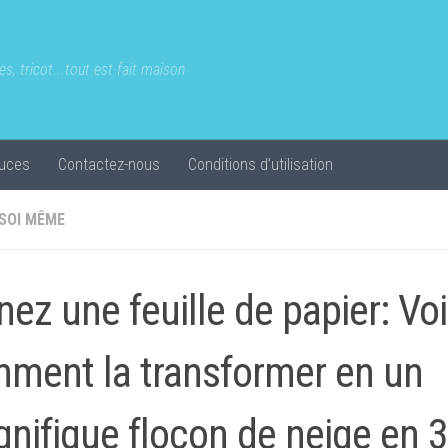
s, tricot...tout est fait maison
uces
Contactez-nous
Conditions d’utilisation
 SOI MÊME
nez une feuille de papier: Voi
ment la transformer en un
nifique flocon de neige en 