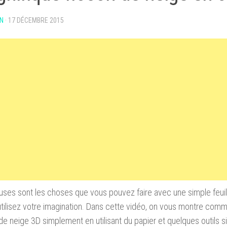
N
·
17 DÉCEMBRE 2015
ses sont les
choses que vous
pouvez faire avec
une simple feuil
tilisez
votre imagination
.
Dans cette vidéo, on vous
montre
comme
de neige
3D
simplement
en utilisant du papier
et quelques outils
s