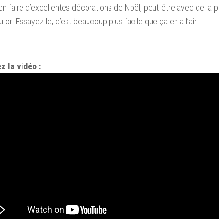
n faire
d’excellentes
décorations de Noël,
peut-être
avec de la p
u or.
Essayez-le
, c’est
beaucoup plus facile
que ça en a l’air!
z la vidéo :