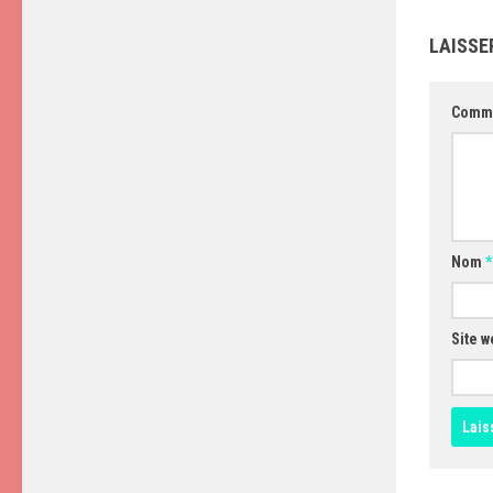
LAISSE
Comm
Nom
*
Site w