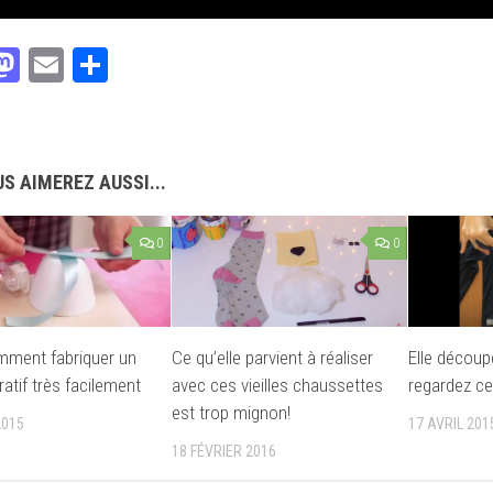
acebook
Mastodon
Email
Partager
S AIMEREZ AUSSI...
0
0
mment fabriquer un
Ce qu’elle parvient à réaliser
Elle découpe
atif très facilement
avec ces vieilles chaussettes
regardez ce 
est trop mignon!
2015
17 AVRIL 201
18 FÉVRIER 2016