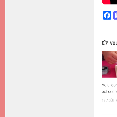
F
VOU
Voici co
bol décor
19 AOÛT 