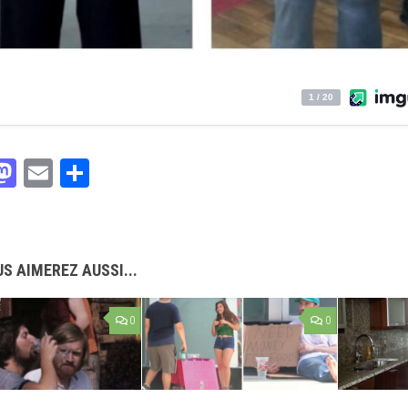
acebook
Mastodon
Email
Partager
S AIMEREZ AUSSI...
0
0