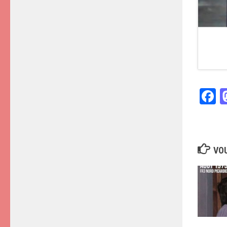
F
VOU