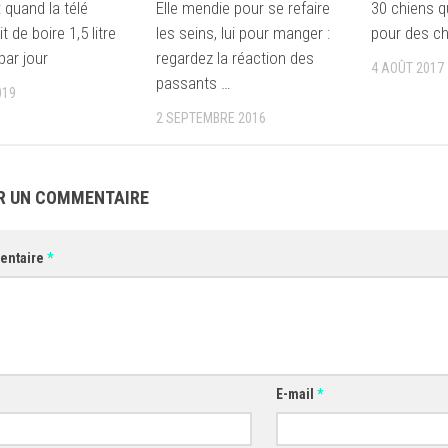
 quand la télé
Elle mendie pour se refaire
30 chiens q
t de boire 1,5 litre
les seins, lui pour manger :
pour des c
par jour
regardez la réaction des
4 AOÛT 2017
passants …
019
2 SEPTEMBRE 2016
R UN COMMENTAIRE
entaire
*
E-mail
*