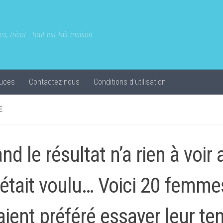
s, tricot...tout est fait maison
uces
Contactez-nous
Conditions d’utilisation
E
nd le résultat n’a rien à voir
 était voulu… Voici 20 femme
aient préféré essayer leur te