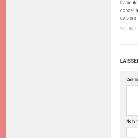
Canicule:
conseillai
de bière 
28 JUIN 2
LAISSE
Comm
Nom
*