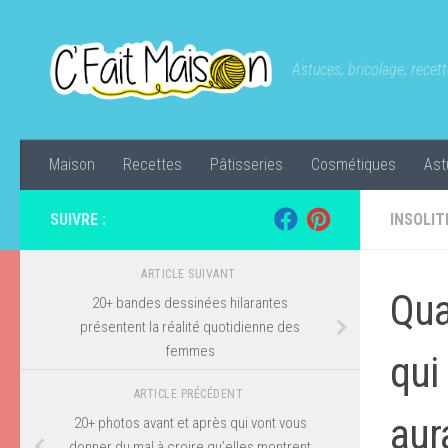
Skip to content
Astuces, bricolage, recette
Maison
Recettes
Pâtisseries
Cosmétiques
Ast
SUIVRE :
INSOLIT
ARTICLE SUIVANT
Qua
20+ bandes dessinées hilarantes
présentent la réalité quotidienne des
femmes
qui
ARTICLE PRÉCÉDENT
aur
20+ photos avant et après qui vont vous
donner du mal à croire qu’elles montrent