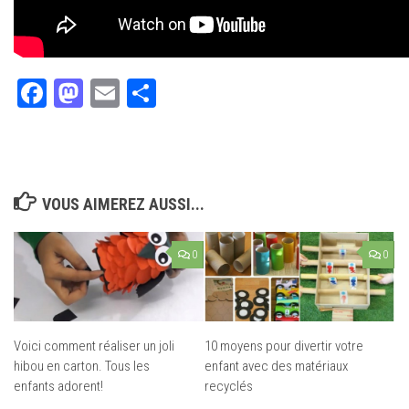
Facebook
Mastodon
Email
Partager
VOUS AIMEREZ AUSSI...
0
0
Voici comment réaliser un joli
10 moyens pour divertir votre
hibou en carton. Tous les
enfant avec des matériaux
enfants adorent!
recyclés