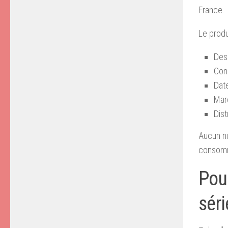
France.
Le produ
Des
Con
Dat
Mar
Dist
Aucun n
consomma
Pou
séri