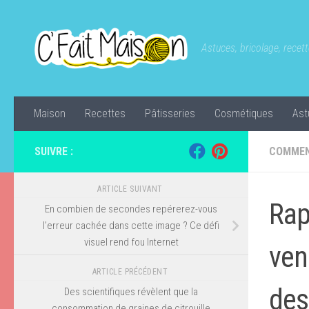
Skip to content
Astuces, bricolage, recette
Maison
Recettes
Pâtisseries
Cosmétiques
Ast
SUIVRE :
COMMEN
ARTICLE SUIVANT
Rap
En combien de secondes repérerez-vous
l’erreur cachée dans cette image ? Ce défi
visuel rend fou Internet
ven
ARTICLE PRÉCÉDENT
des
Des scientifiques révèlent que la
consommation de graines de citrouille