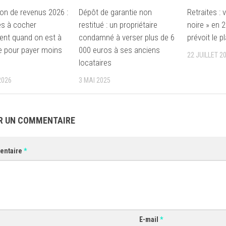
ion de revenus 2026 :
Dépôt de garantie non
Retraites :
s à cocher
restitué : un propriétaire
noire » en 
nt quand on est à
condamné à verser plus de 6
prévoit le p
ite pour payer moins
000 euros à ses anciens
22 JUILLET 2
locataires
2026
3 MAI 2025
R UN COMMENTAIRE
entaire
*
E-mail
*