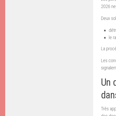
2026 ne 
Deux sol
détr
le r
La procé
Les con
signalem
Un d
dans
Très app
des dess