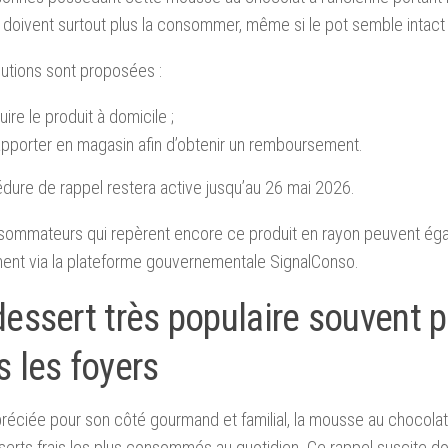
doivent surtout plus la consommer, même si le pot semble intact 
utions sont proposées :
uire le produit à domicile ;
apporter en magasin afin d’obtenir un remboursement.
dure de rappel restera active jusqu’au 26 mai 2026.
sommateurs qui repèrent encore ce produit en rayon peuvent éga
ent via la plateforme gouvernementale SignalConso.
essert très populaire souvent 
 les foyers
réciée pour son côté gourmand et familial, la mousse au chocolat e
erts frais les plus consommés au quotidien. Ce rappel suscite do