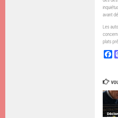
inquiétu
avant dé
Les auto
concernés
plats p
F
VOU