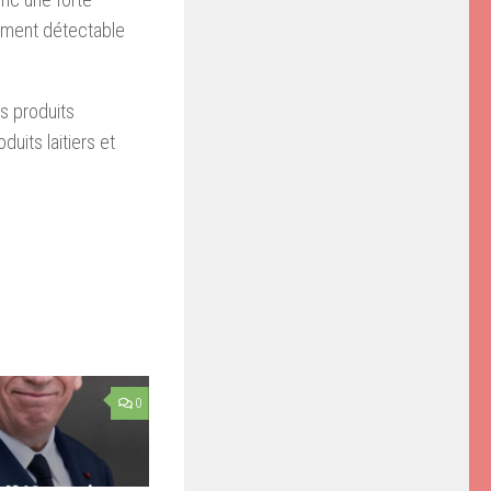
lement détectable
es produits
duits laitiers et
0