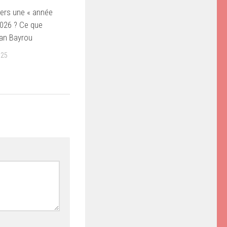
 vers une « année
2026 ? Ce que
lan Bayrou
025