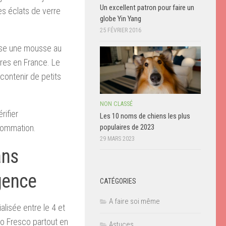
Un excellent patron pour faire un
es éclats de verre
globe Yin Yang
25 FÉVRIER 2016
vise une mousse au
res en France. Le
contenir de petits
NON CLASSÉ
ifier
Les 10 noms de chiens les plus
populaires de 2023
sommation.
29 MARS 2023
ans
gence
CATÉGORIES
A faire soi même
lisée entre le 4 et
o Fresco partout en
Astuces