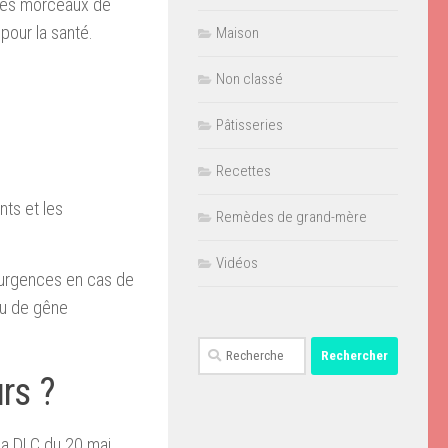
r des morceaux de
pour la santé.
Maison
Non classé
Pâtisseries
Recettes
ts et les
Remèdes de grand-mère
Vidéos
 urgences en cas de
 ou de gêne
Rechercher :
rs ?
la DLC du 20 mai