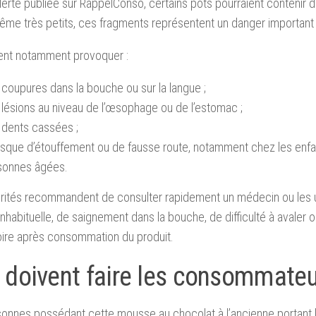
alerte publiée sur RappelConso, certains pots pourraient conteni
ême très petits, ces fragments représentent un danger important 
vent notamment provoquer :
coupures dans la bouche ou sur la langue ;
 lésions au niveau de l’œsophage ou de l’estomac ;
 dents cassées ;
isque d’étouffement ou de fausse route, notamment chez les enfan
sonnes âgées.
orités recommandent de consulter rapidement un médecin ou les
inhabituelle, de saignement dans la bouche, de difficulté à avaler
oire après consommation du produit.
 doivent faire les consommateu
onnes possédant cette mousse au chocolat à l’ancienne portant 