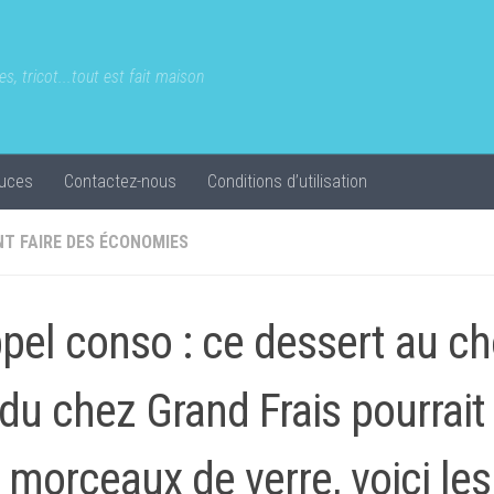
s, tricot...tout est fait maison
uces
Contactez-nous
Conditions d’utilisation
T FAIRE DES ÉCONOMIES
pel conso : ce dessert au ch
du chez Grand Frais pourrait
 morceaux de verre, voici les