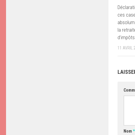
Déclarat
ces case
absolume
la retra
d’impôts
11 AVRIL 
LAISSE
Comm
Nom
*