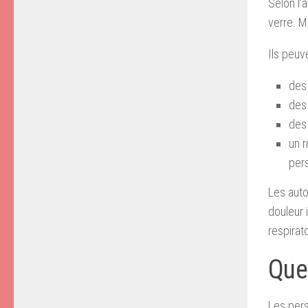
Selon l’
verre. M
Ils peu
des 
des
des
un r
per
Les aut
douleur 
respirat
Que
Les pers