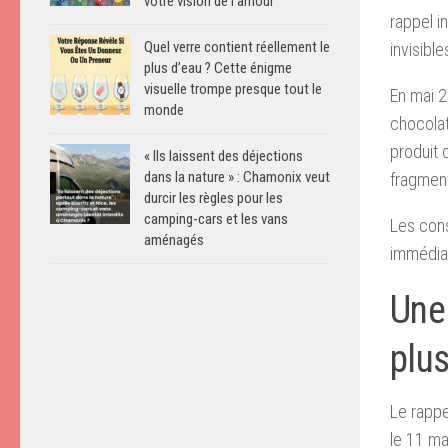
votre vision de l’amour
rappel i
Quel verre contient réellement le
invisible
plus d’eau ? Cette énigme
visuelle trompe presque tout le
En mai 2
monde
chocolat
produit 
« Ils laissent des déjections
dans la nature » : Chamonix veut
fragment
durcir les règles pour les
camping-cars et les vans
Les cons
aménagés
immédiat
Une
plu
Le rappe
le 11 ma