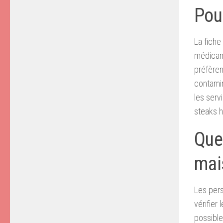
Pour
La fiche
médicame
préfèren
contamin
les serv
steaks 
Que 
mai
Les pers
vérifier
possibl