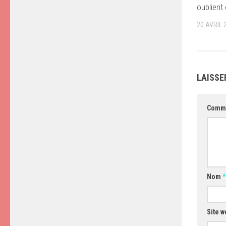
oublient
20 AVRIL 
LAISSE
Comm
Nom
*
Site w