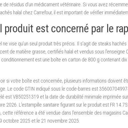
e de résidus d’un médicament vétérinaire. Si vous avez récemme
achés halal chez Carrefour, il est important de vérifier immédiate
 produit est concerné par le ra
l ne vise qu’un seul produit très précis. Il s’agit de steaks haché
cent de matière grasse, certifiés halal et vendus sous l’enseigne 
e conditionnement est une boîte en carton de 800 g contenant dix
oir si votre boîte est concernée, plusieurs informations doivent ê
lage. Le code GTIN indiqué sous le code-barres est 3560070499
elé est VB50251319 et la date de durabilité minimale imprimée sur 
e 2026. L’estampille sanitaire figurant sur le produit est FR 14.7
s, cette référence a été vendue dans l’ensemble des magasins Ca
 9 octobre 2025 et le 21 novembre 2025.