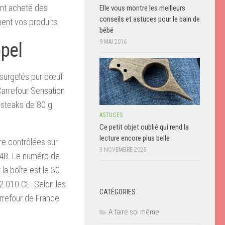
nt acheté des
Elle vous montre les meilleurs
conseils et astuces pour le bain de
ment vos produits.
bébé
9 MAI 2016
ppel
s surgelés pur bœuf
Carrefour Sensation
 steaks de 80 g
ASTUCES
Ce petit objet oublié qui rend la
lecture encore plus belle
tre contrôlées sur
3 NOVEMBRE 2025
748. Le numéro de
la boîte est le 30
52.010 CE. Selon les
CATÉGORIES
rrefour de France
A faire soi même