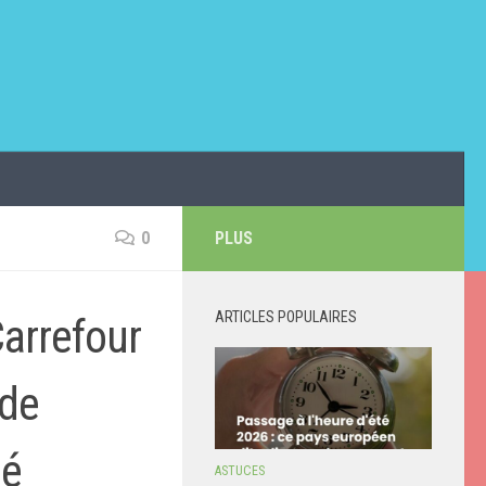
0
PLUS
ARTICLES POPULAIRES
arrefour
 de
té
ASTUCES