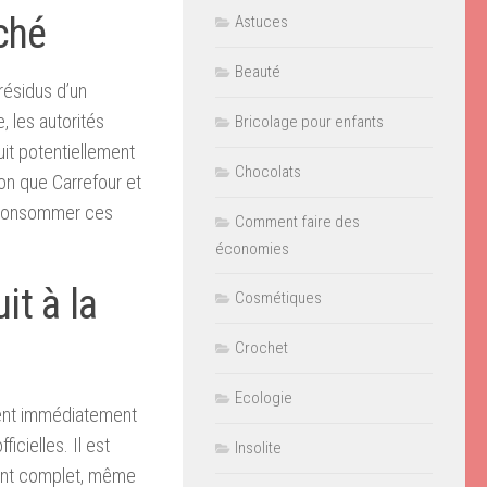
nché
Astuces
Beauté
résidus d’un
 les autorités
Bricolage pour enfants
it potentiellement
Chocolats
son que Carrefour et
s consommer ces
Comment faire des
économies
it à la
Cosmétiques
Crochet
Ecologie
vent immédiatement
icielles. Il est
Insolite
ment complet, même