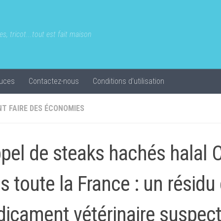
s, tricot...tout est fait maison
uces
Contactez-nous
Conditions d’utilisation
T FAIRE DES ÉCONOMIES
pel de steaks hachés halal C
s toute la France : un résidu
icament vétérinaire suspec