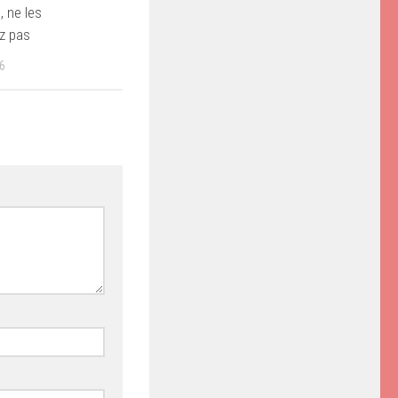
 ne les
 pas
6