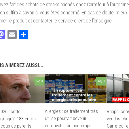
avez fait des achats de steaks hachés chez Carrefour à l’automn
tion suffira à savoir si vous êtes concerné. En cas de doute, mieux
r le produit et contacter le service client de l’enseigne.
acebook
Mastodon
Email
Partager
S AIMEREZ AUSSI...
0
0
Allergies : ce traitement très
026 : cette
Rappel con
utilisé pourrait devenir
n jusqu’à 183 euros
vendus chez
introuvable au printemps
ucoup de parents
Carrefour e