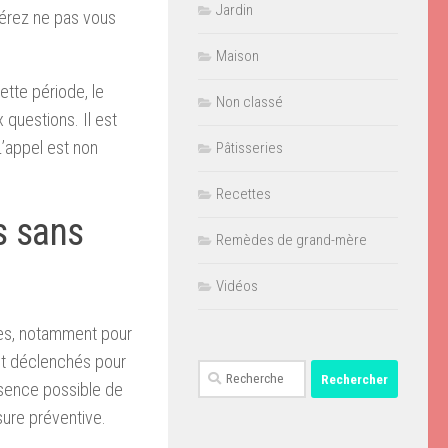
Jardin
éférez ne pas vous
Maison
ette période, le
Non classé
questions. Il est
L’appel est non
Pâtisseries
Recettes
s sans
Remèdes de grand-mère
Vidéos
ées, notamment pour
ont déclenchés pour
Rechercher :
ésence possible de
sure préventive.