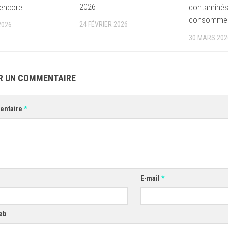
2026
 encore
contaminés,
consommez
24 FÉVRIER 2026
2026
30 MARS 202
R UN COMMENTAIRE
entaire
*
E-mail
*
eb