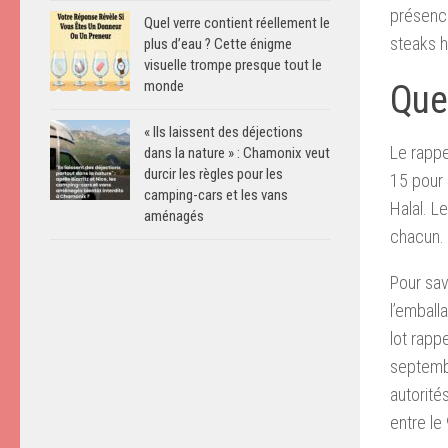
présenc
Quel verre contient réellement le
steaks h
plus d’eau ? Cette énigme
visuelle trompe presque tout le
monde
Quel
« Ils laissent des déjections
Le rappe
dans la nature » : Chamonix veut
durcir les règles pour les
15 pour 
camping-cars et les vans
Halal. L
aménagés
chacun.
Pour sav
l’embal
lot rapp
septembr
autorité
entre le