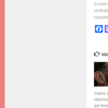
Si vous 
vérifica
consomme
F
VOU
Impôts 2
réductio
que bea