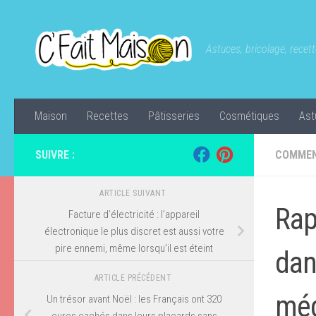
Skip to content
Astuces, bricolage, recette
Maison
Recettes
Pâtisseries
Cosmétiques
Ast
SUIVRE :
COMMEN
ARTICLE SUIVANT
Rap
Facture d’électricité : l’appareil
électronique le plus discret est aussi votre
pire ennemi, même lorsqu’il est éteint
dan
ARTICLE PRÉCÉDENT
méd
Un trésor avant Noël : les Français ont 320
euros cachés dans leurs placards sans