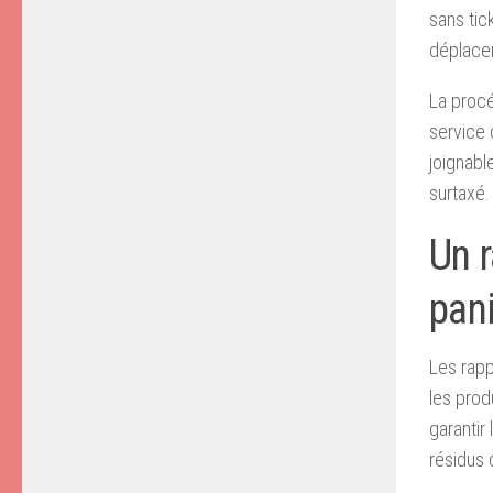
sans tic
déplacer
La procé
service 
joignabl
surtaxé.
Un r
pan
Les rapp
les prod
garantir
résidus 