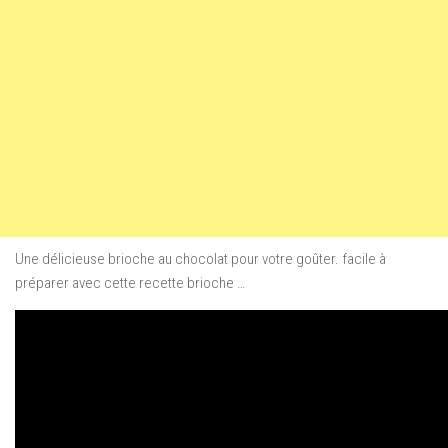
Une délicieuse brioche au chocolat pour votre goûter. facile à
préparer avec cette recette brioche …