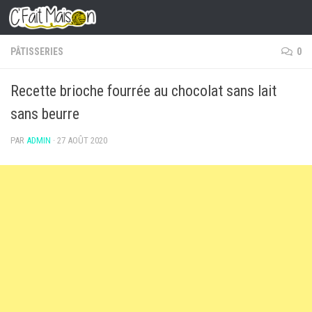
Skip to content
PÂTISSERIES
0
Recette brioche fourrée au chocolat sans lait
sans beurre
PAR
ADMIN
·
27 AOÛT 2020