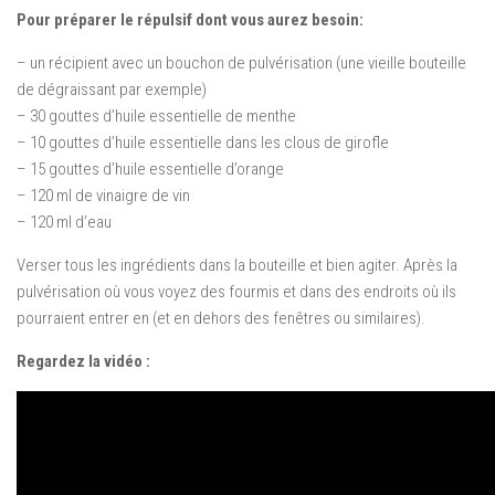
Pour préparer le répulsif dont vous aurez besoin:
– un récipient avec un bouchon de pulvérisation (une vieille bouteille
de dégraissant par exemple)
– 30 gouttes d’huile essentielle de menthe
– 10 gouttes d’huile essentielle dans les clous de girofle
– 15 gouttes d’huile essentielle d’orange
– 120 ml de vinaigre de vin
– 120 ml d’eau
Verser tous les ingrédients dans la bouteille et bien agiter. Après la
pulvérisation où vous voyez des fourmis et dans des endroits où ils
pourraient entrer en (et en dehors des fenêtres ou similaires).
Regardez la vidéo :