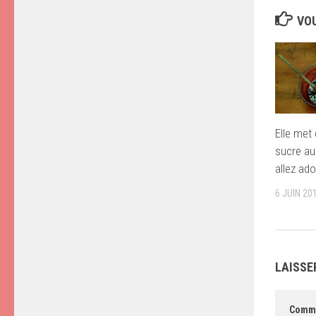
VOU
Elle met 
sucre au
allez ado
6 JUIN 20
LAISSE
Comm