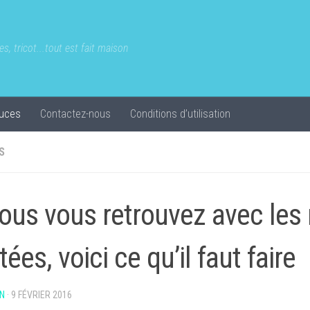
s, tricot...tout est fait maison
uces
Contactez-nous
Conditions d’utilisation
S
vous vous retrouvez avec les
tées, voici ce qu’il faut faire
N
·
9 FÉVRIER 2016