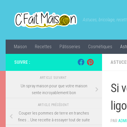
Skip to content
Astuces, bricolage, recette
Maison
Recettes
Pâtisseries
Cosmétiques
Ast
SUIVRE :
ASTUCE
ARTICLE SUIVANT
Si 
Un spray maison pour que votre maison
sente incroyablement bon
ligo
ARTICLE PRÉCÉDENT
Couper les pommes de terre en tranches
fines … Une recette à essayer tout de suite
PAR
ADMI