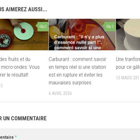
S AIMEREZ AUSSI...
0
0
des fruits et du
Carburant : comment savoir
Une tranfo
 micro-ondes: Vous
en temps réel si une station
pour ce gât
rer le résultat!
est en rupture et éviter les
15 MARS 201
mauvaises surprises
15
6 AVRIL 2026
R UN COMMENTAIRE
entaire
*