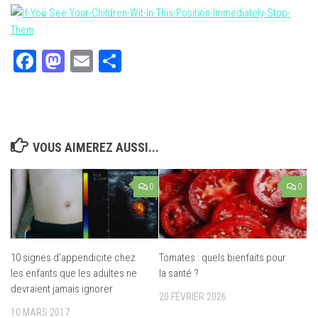
Facebook
Mastodon
Email
Partager
VOUS AIMEREZ AUSSI...
0
0
10 signes d’appendicite chez
Tomates : quels bienfaits pour
les enfants que les adultes ne
la santé ?
devraient jamais ignorer
20 FÉVRIER 2026
10 MARS 2017