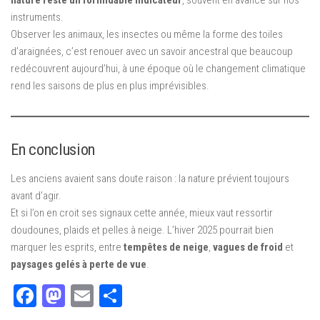
nature reste un formidable indicateur
, souvent en avance sur nos
instruments.
Observer les animaux, les insectes ou même la forme des toiles
d’araignées, c’est renouer avec un savoir ancestral que beaucoup
redécouvrent aujourd’hui, à une époque où le changement climatique
rend les saisons de plus en plus imprévisibles.
En conclusion
Les anciens avaient sans doute raison : la nature prévient toujours
avant d’agir.
Et si l’on en croit ses signaux cette année, mieux vaut ressortir
doudounes, plaids et pelles à neige. L’hiver 2025 pourrait bien
marquer les esprits, entre
tempêtes de neige
,
vagues de froid
et
paysages gelés à perte de vue
.
Facebook
Mastodon
Email
Partager