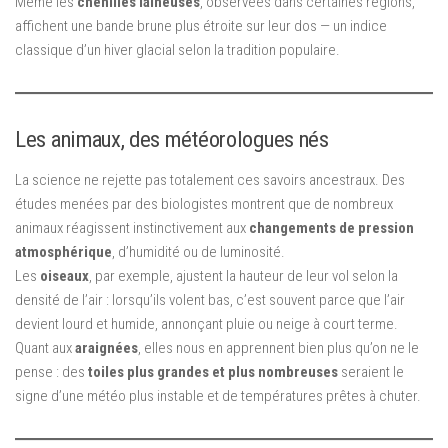
Même les
chenilles laineuses
, observées dans certaines régions,
affichent une bande brune plus étroite sur leur dos — un indice
classique d’un hiver glacial selon la tradition populaire.
Les animaux, des météorologues nés
La science ne rejette pas totalement ces savoirs ancestraux. Des
études menées par des biologistes montrent que de nombreux
animaux réagissent instinctivement aux
changements de pression
atmosphérique
, d’humidité ou de luminosité.
Les
oiseaux
, par exemple, ajustent la hauteur de leur vol selon la
densité de l’air : lorsqu’ils volent bas, c’est souvent parce que l’air
devient lourd et humide, annonçant pluie ou neige à court terme.
Quant aux
araignées
, elles nous en apprennent bien plus qu’on ne le
pense : des
toiles plus grandes et plus nombreuses
seraient le
signe d’une météo plus instable et de températures prêtes à chuter.