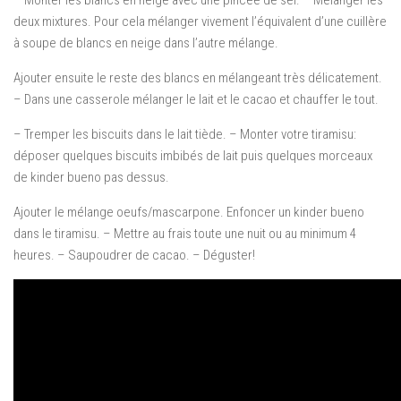
– Monter les blancs en neige avec une pincée de sel. – Mélanger les
deux mixtures. Pour cela mélanger vivement l’équivalent d’une cuillère
à soupe de blancs en neige dans l’autre mélange.
Ajouter ensuite le reste des blancs en mélangeant très délicatement.
– Dans une casserole mélanger le lait et le cacao et chauffer le tout.
– Tremper les biscuits dans le lait tiède. – Monter votre tiramisu:
déposer quelques biscuits imbibés de lait puis quelques morceaux
de kinder bueno pas dessus.
Ajouter le mélange oeufs/mascarpone. Enfoncer un kinder bueno
dans le tiramisu. – Mettre au frais toute une nuit ou au minimum 4
heures. – Saupoudrer de cacao. – Déguster!