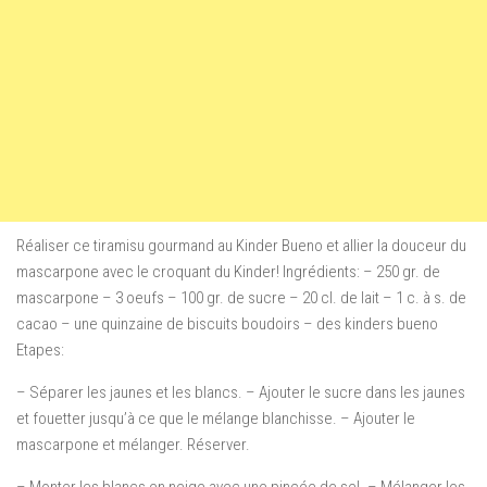
Réaliser ce tiramisu gourmand au Kinder Bueno et allier la douceur du
mascarpone avec le croquant du Kinder! Ingrédients: – 250 gr. de
mascarpone – 3 oeufs – 100 gr. de sucre – 20 cl. de lait – 1 c. à s. de
cacao – une quinzaine de biscuits boudoirs – des kinders bueno
Etapes:
– Séparer les jaunes et les blancs. – Ajouter le sucre dans les jaunes
et fouetter jusqu’à ce que le mélange blanchisse. – Ajouter le
mascarpone et mélanger. Réserver.