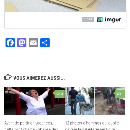
Facebook
Mastodon
Email
Partager
VOUS AIMEREZ AUSSI...
0
0
Avant de partir en vacances,
12 photos d’hommes qui oublié
cette prof chante « libérée des
ce que la galanterie veut dire