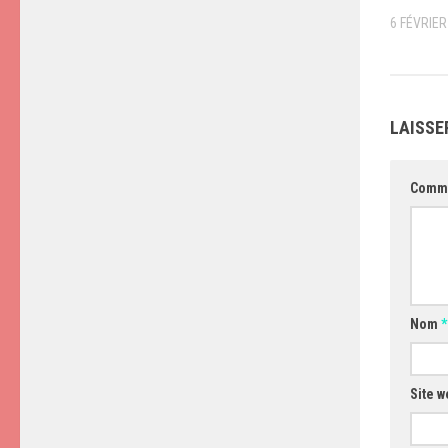
6 FÉVRIER
LAISSE
Comm
Nom
*
Site w