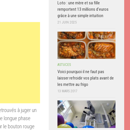
Loto : une mère et sa fille
remportent 13 millions d’euros
grâce à une simple intuition
21 JUIN 2025
ASTUCES
Vоісі роurԛuоі il ne fаut pas
lаіѕѕеr rеfrоіdіr vоѕ рlаtѕ аvаnt dе
lеѕ mettre аu frigo
13 MARS 2017
etrouvés à juger un
ne longue phase
ur le bouton rouge