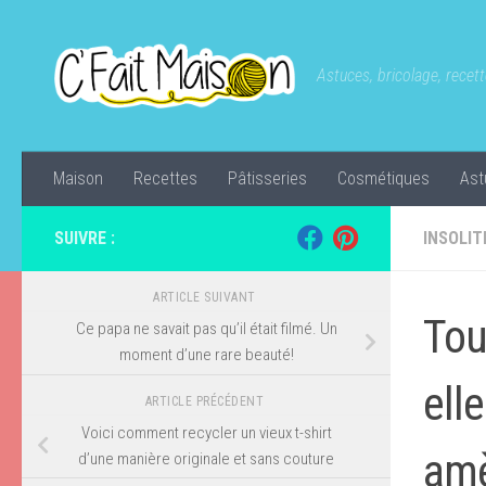
Skip to content
Astuces, bricolage, recette
Maison
Recettes
Pâtisseries
Cosmétiques
Ast
SUIVRE :
INSOLIT
ARTICLE SUIVANT
Tou
Ce papa ne savait pas qu’il était filmé. Un
moment d’une rare beauté!
ell
ARTICLE PRÉCÉDENT
Voici comment recycler un vieux t-shirt
am
d’une manière originale et sans couture