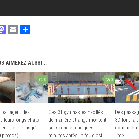
acebook
Mastodon
Email
Partager
S AIMEREZ AUSSI...
0
0
 partagent des
Ces 31 gymnastes habillés
Des passag
e leurs longs chats
de manière étrange montent
3D font rale
ent s’étirer jusqu’à
sur scène et quelques
conducteurs
(20 photos)
minutes après, la foule est
Inde