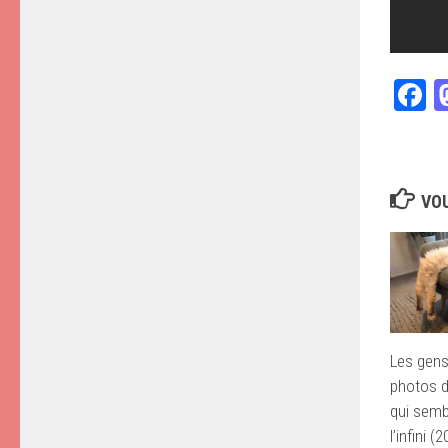
F
VOU
Les gens
photos d
qui sembl
l’infini 