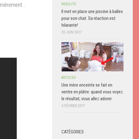
er amèrement …
INSOLITE
Il met en place une piscine à balles
pour son chat. Sa réaction est
hilarante!
20 JUIN 2017
ASTUCES
Une mère enceinte se fait en
ventre en plâtre: quand vous voyez
le résultat, vous allez adorer
5 FÉVRIER 2017
CATÉGORIES