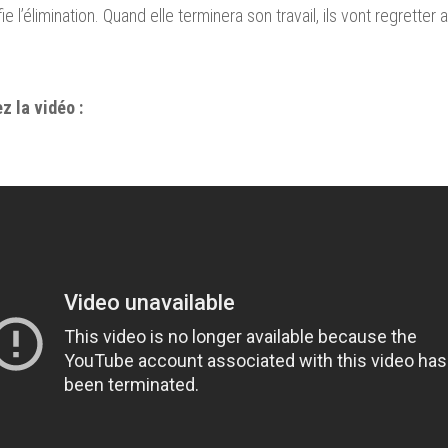
fie l’élimination. Quand elle terminera son travail, ils vont regrett
z la vidéo :