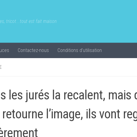
s, tricot...tout est fait maison
uces
Contactez-nous
Conditions d’utilisation
E
s les jurés la recalent, mais
e retourne l’image, ils vont re
èrement