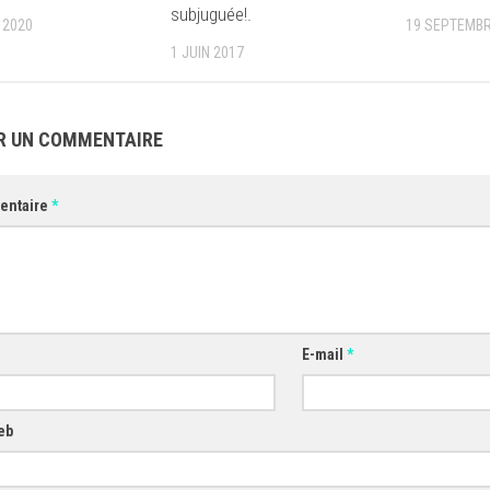
subjuguée!.
 2020
19 SEPTEMBR
1 JUIN 2017
R UN COMMENTAIRE
entaire
*
E-mail
*
eb