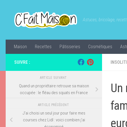
Skip to content
Astuces, bricolage, recette
Maison
Recettes
Pâtisseries
Cosmétiques
Ast
SUIVRE :
INSOLIT
ARTICLE SUIVANT
Un 
Quand un propriétaire retrouve sa maison
occupée : le fléau des squats en France
fami
ARTICLE PRÉCÉDENT
J’ai choisi un seul jour pour faire mes
eur
courses chez Lidl : voici combien j’ai
économisé