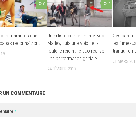
0
0
tions hilarantes que
Un artiste de rue chante Bob
Ces parent
 papas reconnaîtront
Marley, puis une voix de la
les jumeau
foule le rejoint: le duo réalise
tranquillem
019
une performance géniale!
21 MARS 201
24 FÉVRIER 2017
R UN COMMENTAIRE
entaire
*