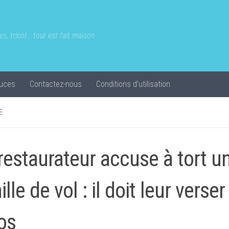
s, tricot...tout est fait maison
uces
Contactez-nous
Conditions d’utilisation
E
restaurateur accuse à tort u
lle de vol : il doit leur verse
os