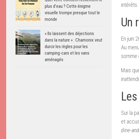
intérêts.
plus d’eau ? Cette énigme
visuelle trompe presque tout le
Un r
monde
« Ils laissent des déjections
En juin 
dans la nature » : Chamonix veut
durcir les règles pour les
Au menu 
camping-cars et les vans
somme qu
aménagés
Mais que
inattend
Les
Sur la p
et accus
dine-and