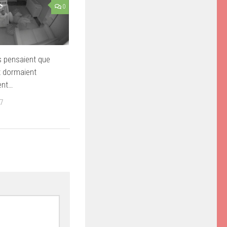
0
s pensaient que
x dormaient
ent…
7