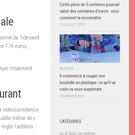
Cette pièce de 5 centimes pourrait
valoir des centaines d’euros : voici
comment la reconnaître
dale
25 JUILLET 2025
tionnel de Tideswell.
ron 176 euros,
rnure totalement
ASTUCES
Il commence à couper une
bouteille en plastique: ce qu’il va
créer va vous surprendre
urant
15 JANVIER 2016
a vidéosurveillance
 qualifie même de
«
CATÉGORIES
régler l’addition.
A faire soi même