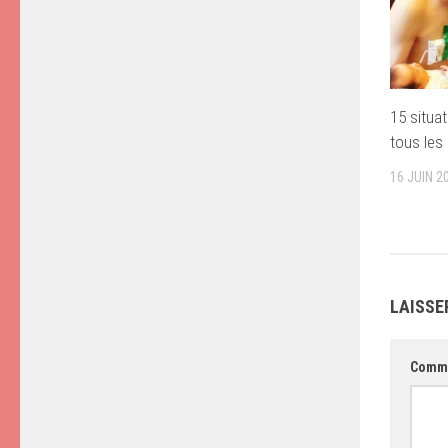
15 situa
tous les
16 JUIN 2
LAISSE
Comm