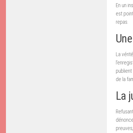
En un ins
est point
repas.
Une 
La vérit
l’enregi
publient
de la fa
La j
Refusant
dénonce 
preuves,