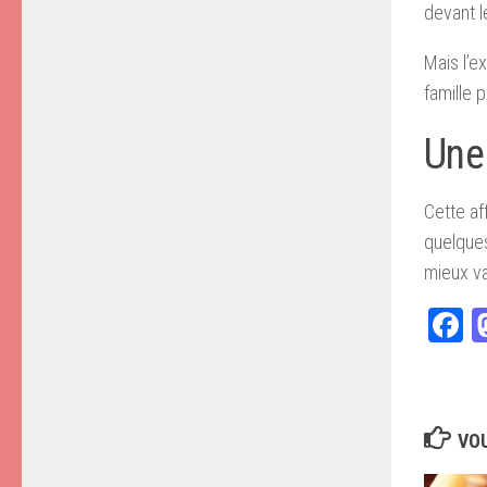
devant le
Mais l’e
famille p
Une
Cette af
quelques
mieux va
F
VOU