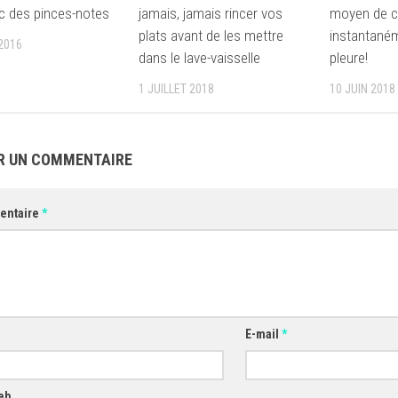
ec des pinces-notes
jamais, jamais rincer vos
moyen de c
plats avant de les mettre
instantané
2016
dans le lave-vaisselle
pleure!
1 JUILLET 2018
10 JUIN 2018
R UN COMMENTAIRE
entaire
*
E-mail
*
eb