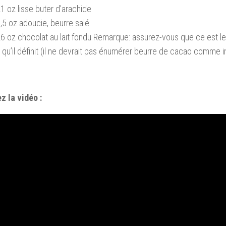
1 oz lisse buter d’arachide
,5 oz adoucie, beurre salé
6 oz chocolat au lait fondu Remarque: assurez-vous que ce est 
 qu’il définit (il ne devrait pas énumérer beurre de cacao comme i
z la vidéo :