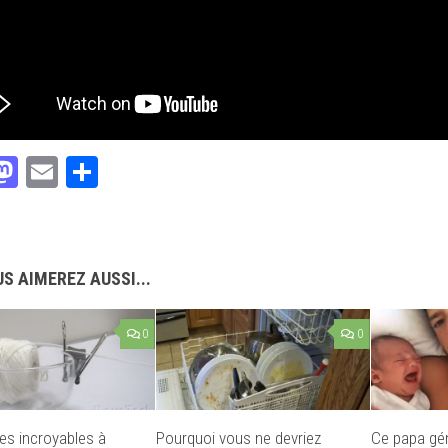
acebook
Mastodon
Email
Partager
S AIMEREZ AUSSI...
0
0
es incroyables à
Pourquoi vous ne devriez
Ce papa gén