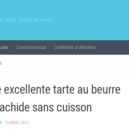
s, tricot...tout est fait maison
uces
Contactez-nous
Conditions d’utilisation
S
 excellente tarte au beurre
rachide sans cuisson
N
·
13 MARS 2015