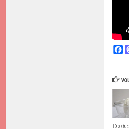
F
VOU
10 astuc