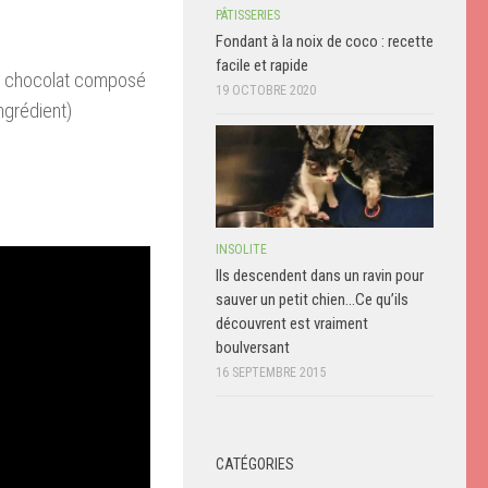
PÂTISSERIES
Fondant à la noix de coco : recette
facile et rapide
le chocolat composé
19 OCTOBRE 2020
ngrédient)
INSOLITE
Ils descendent dans un ravin pour
sauver un petit chien…Ce qu’ils
découvrent est vraiment
boulversant
16 SEPTEMBRE 2015
CATÉGORIES