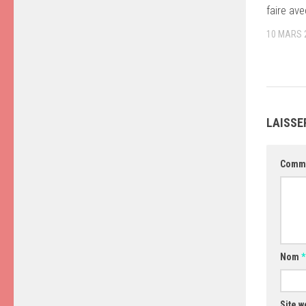
faire av
10 MARS 
LAISSE
Comm
Nom
*
Site w