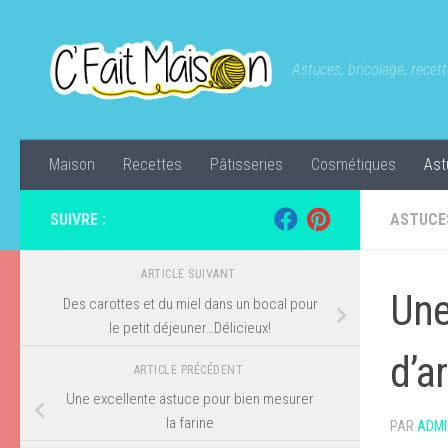
Skip to content
Astuces, bricolage, recette
Maison
Recettes
Pâtisseries
Cosmétiques
Ast
SUIVRE :
ASTUCE
ARTICLE SUIVANT
Une
Des carottes et du miel dans un bocal pour
le petit déjeuner…Délicieux!
d’a
ARTICLE PRÉCÉDENT
Une excellente astuce pour bien mesurer
la farine
PAR
ADMI