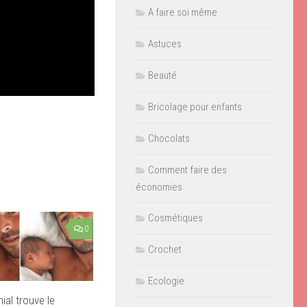
A faire soi même
Astuces
Beauté
Bricolage pour enfants
Chocolats
Comment faire des
économies
Cosmétiques
0
Crochet
Ecologie
ial trouve le