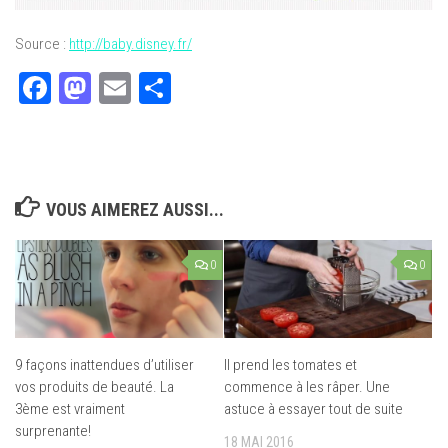
Source :
http://baby.disney.fr/
Facebook
Mastodon
Email
Partager
VOUS AIMEREZ AUSSI...
0
0
9 façons inattendues d’utiliser
Il prend les tomates et
vos produits de beauté. La
commence à les râper. Une
3ème est vraiment
astuce à essayer tout de suite
surprenante!
18 MAI 2016