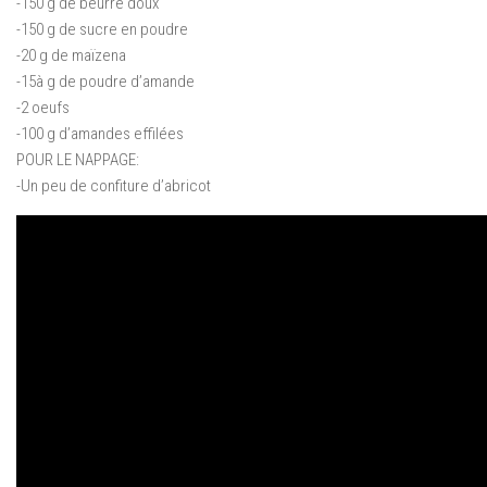
-150 g de beurre doux
-150 g de sucre en poudre
-20 g de maïzena
-15à g de poudre d’amande
-2 oeufs
-100 g d’amandes effilées
POUR LE NAPPAGE:
-Un peu de confiture d’abricot