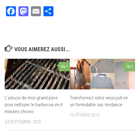
Facebook
Mastodon
Email
Partager
VOUS AIMEREZ AUSSI...
0
0
Transformez votre vieux pull en
L’astuce de mon grand-père
un formidable sac tendance
pour nettoyer le barbecue en 4
minutes chrono
16 FÉVRIER 2016
24 SEPTEMBRE 2025