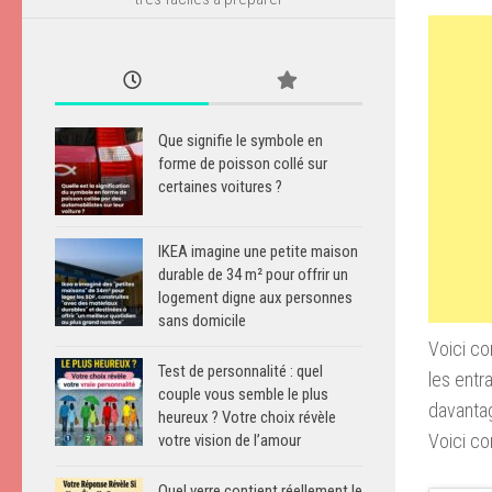
Que signifie le symbole en
forme de poisson collé sur
certaines voitures ?
IKEA imagine une petite maison
durable de 34 m² pour offrir un
logement digne aux personnes
sans domicile
Voici co
Test de personnalité : quel
les entra
couple vous semble le plus
davanta
heureux ? Votre choix révèle
Voici co
votre vision de l’amour
Quel verre contient réellement le