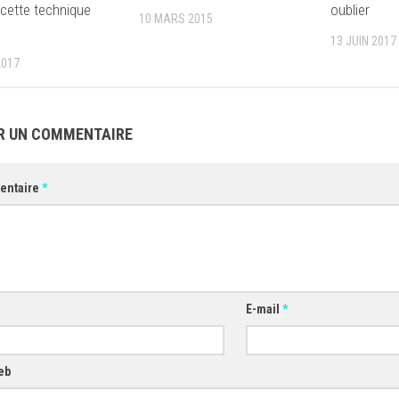
cette technique
oublier
10 MARS 2015
13 JUIN 2017
2017
R UN COMMENTAIRE
entaire
*
E-mail
*
eb