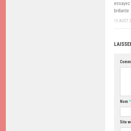
essayez 
brillante
15 AOÛT 
LAISSE
Comm
Nom
*
Site w