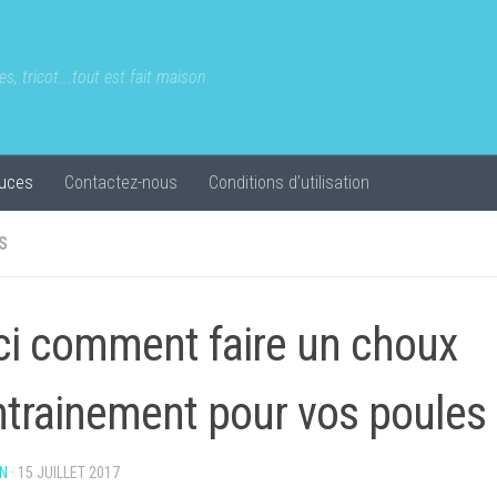
s, tricot...tout est fait maison
uces
Contactez-nous
Conditions d’utilisation
S
ci comment faire un choux
ntrainement pour vos poules
N
·
15 JUILLET 2017