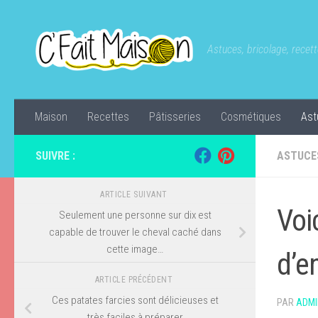
Skip to content
Astuces, bricolage, recette
Maison
Recettes
Pâtisseries
Cosmétiques
Ast
SUIVRE :
ASTUCE
ARTICLE SUIVANT
Voi
Seulement une personne sur dix est
capable de trouver le cheval caché dans
cette image…
d’e
ARTICLE PRÉCÉDENT
Ces patates farcies sont délicieuses et
PAR
ADMI
très faciles à préparer