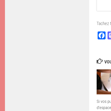
Tachez t
F
VOU
Si vos pu
d’espace