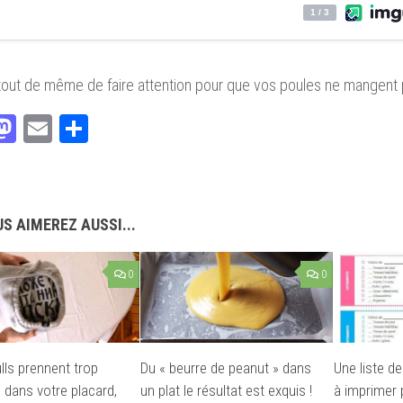
out de même de faire attention pour que vos poules ne mangent 
acebook
Mastodon
Email
Partager
S AIMEREZ AUSSI...
0
0
lls prennent trop
Du « beurre de peanut » dans
Une liste d
 dans votre placard,
un plat le résultat est exquis !
à imprimer 