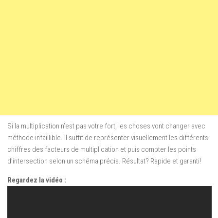
Si
la multiplication
n’est pas votre fort
,
les choses vont changer avec
méthode
infaillible
. Il suffit de
représenter
visuellement les
différents
chiffres
des facteurs de
multiplication et
puis compter
les
points
d’intersection
selon un schéma
précis.
Résultat
?
Rapide et garanti
!
Regardez la vidéo :