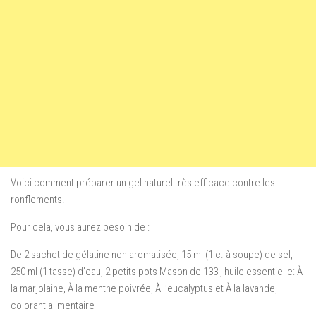
Voici comment préparer un gel naturel très efficace contre les
ronflements.
Pour cela, vous aurez besoin de :
De 2 sachet de gélatine non aromatisée, 15 ml (1 c. à soupe) de sel,
250 ml (1 tasse) d’eau, 2 petits pots Mason de 133 , huile essentielle: À
la marjolaine, À la menthe poivrée, À l’eucalyptus et À la lavande,
colorant alimentaire