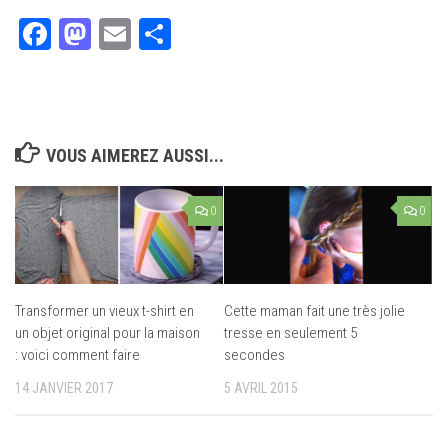
Facebook
Mastodon
Email
Partager
VOUS AIMEREZ AUSSI...
0
0
Transformer un vieux t-shirt en
Cette maman fait une très jolie
un objet original pour la maison
tresse en seulement 5
: voici comment faire
secondes
14 JANVIER 2017
5 AVRIL 2015