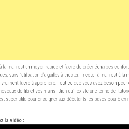
à la main
est un moyen rapide
et facile de créer
écharpes
confort
ques
,
sans
l’utilisation
d’aiguilles à tricoter
.
Tricoter
à main est à la
t vraiment
facile à apprendre
.
Tout ce que vous
avez besoin pou
heveaux de fils
et vos mains
!
Bien qu’il existe
une tonne de
tutori
est super
utile pour enseigner aux
débutants
les bases pour bien m
z la vidéo :