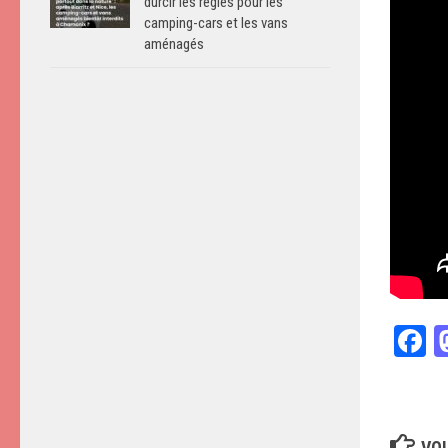
durcir les règles pour les
camping-cars et les vans
aménagés
F
VOU