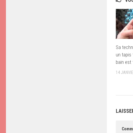
Sa techn
un tapis 
bain est 
14 JANVI
LAISSE
Comm