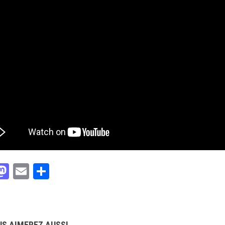
acebook
Mastodon
Email
Partager
S AIMEREZ AUSSI...