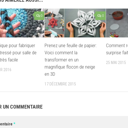
0
0
ique pour fabriquer
Prenez une feuille de papier:
Comment réa
tressé pour salle de
Voici comment la
surprise fai
très facile
transformer en un
25 MAI 2015
magnifique flocon de neige
ER 2016
en 3D
17 DÉCEMBRE 2015
R UN COMMENTAIRE
entaire
*