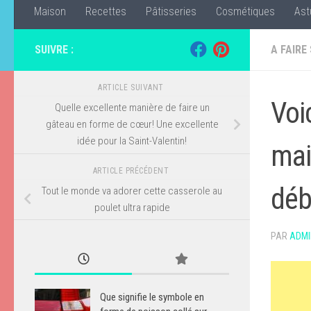
Maison
Recettes
Pâtisseries
Cosmétiques
Ast
SUIVRE :
A FAIRE
ARTICLE SUIVANT
Voi
Quelle excellente manière de faire un
gâteau en forme de cœur! Une excellente
idée pour la Saint-Valentin!
mai
ARTICLE PRÉCÉDENT
déb
Tout le monde va adorer cette casserole au
poulet ultra rapide
PAR
ADMI
Que signifie le symbole en