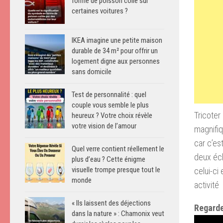
forme de poisson collé sur
certaines voitures ?
IKEA imagine une petite maison
durable de 34 m² pour offrir un
logement digne aux personnes
sans domicile
Test de personnalité : quel
couple vous semble le plus
Tricoter
heureux ? Votre choix révèle
votre vision de l’amour
magnifi
car c’es
Quel verre contient réellement le
deux
éc
plus d’eau ? Cette énigme
visuelle trompe presque tout le
celui-ci
monde
activité
« Ils laissent des déjections
Regarde
dans la nature » : Chamonix veut