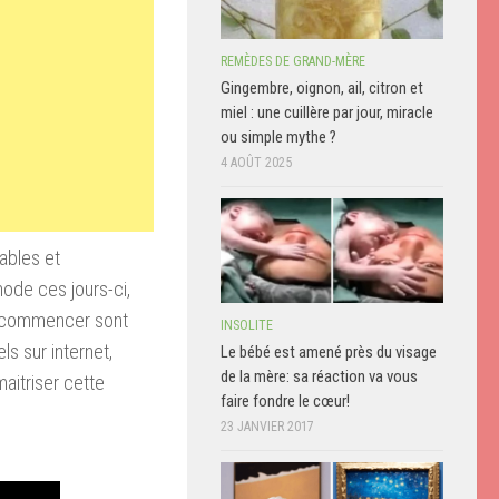
REMÈDES DE GRAND-MÈRE
Gingembre, oignon, ail, citron et
miel : une cuillère par jour, miracle
ou simple mythe ?
4 AOÛT 2025
ables
et
 mode
ces jours-ci
,
r commencer
sont
INSOLITE
els
sur internet,
Le bébé est amené près du visage
de la mère: sa réaction va vous
aitriser cette
faire fondre le cœur!
23 JANVIER 2017