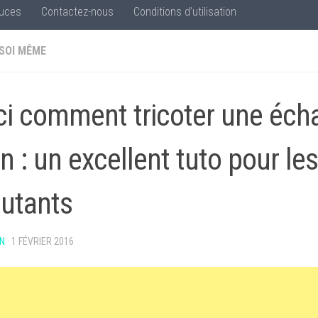
uces
Contactez-nous
Conditions d’utilisation
 SOI MÊME
ci comment tricoter une écha
n : un excellent tuto pour les
utants
N
·
1 FÉVRIER 2016