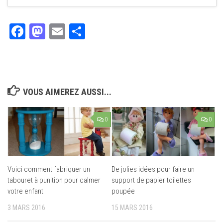
Facebook
Mastodon
Email
Partager
VOUS AIMEREZ AUSSI...
0
0
Voici comment fabriquer un
De jolies idées pour faire un
tabouret à punition pour calmer
support de papier toilettes
votre enfant
poupée
3 MARS 2016
15 MARS 2016