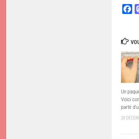
F
VOU
Un paque
Voici co
partir d’
20 DÉCEM