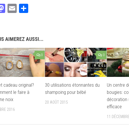
acebook
Mastodon
Email
Partager
S AIMEREZ AUSSI...
0
0
t cadeau original?
30 utilisations étonnantes du
Un centre d
mment le faire à
shampoing pour bébé
bougies: c
une noix
décoration 
20 AOÛT 2015
efficace
BRE 2016
11 DÉCEMBRE