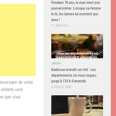
Pendant 70 ans, le mari tient son
journal intime. Lorsque sa femme
le lit, les larmes lui montent aux
yeux !
11 JUIN 2016
JARDIN
Barbecue interdit cet été : ces
départements où vous risquez
jusqu’à 135 € d’amende
niversaire de votre
6 JUILLET 2025
t enfants vont
ois que vous