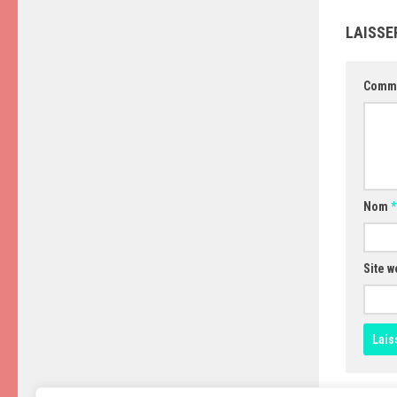
LAISSE
Comm
Nom
*
Site w