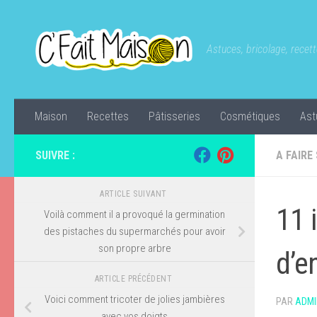
Skip to content
Astuces, bricolage, recette
Maison
Recettes
Pâtisseries
Cosmétiques
Ast
SUIVRE :
A FAIRE
ARTICLE SUIVANT
11 
Voilà comment il a provoqué la germination
des pistaches du supermarchés pour avoir
son propre arbre
d’e
ARTICLE PRÉCÉDENT
Voici comment tricoter de jolies jambières
PAR
ADMI
avec vos doigts