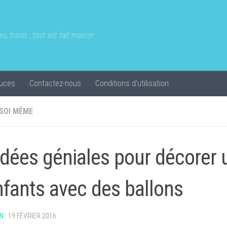
s, tricot...tout est fait maison
uces
Contactez-nous
Conditions d’utilisation
 SOI MÊME
idées géniales pour décorer 
nfants avec des ballons
N
·
19 FÉVRIER 2016