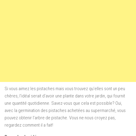
Si vous aimez les pistaches mais vous trouvez qu’elles sont un peu
chères,
l
‘idéal
serait d’avoir
une plante
dans votre jardin,
qui fournit
une quantité quotidienne
.
Savez-vous que
cela est possible?
Oui
,
avec la germination
des pistaches
achetées
au supermarché
,
vous
pouvez obtenir
l’arbre de
pistache.
Vous
ne nous croyez pas
,
regardez
comment il a fait
!