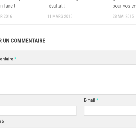
 faire !
résultat !
pour vos en
ER 2016
11 MARS 2015
28 MAI 2015
R UN COMMENTAIRE
entaire
*
E-mail
*
eb