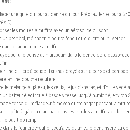
tions:
acer une grille du four au centre du four.
Préchauffer le four à 35
rés C).
oriser les moules à muffins avec un aérosol de cuisson
 un petit bol, mélanger le beurre fondu et le sucre brun.
Verser 1-
é dans chaque moule à muffin.
uyez sur une cerise au marasquin dans le centre de la cassonad
ffin.
er une cuillère à soupe d’ananas broyés sur la cerise et compact
lère en une couche régulière.
re le mélange à gâteau, les œufs, le jus d’ananas, et d’huile végét
 un batteur électrique à basse vitesse jusqu’à humidifié, environ
rnez vitesse du mélangeur à moyen et mélanger pendant 2 minute
er la pâte à gâteau d’ananas dans les moules à muffins, en les rem
;
ne pas trop remplir.
e dans le four préchauffé jusqu’à ce qu’un cure-dent inséré au cen