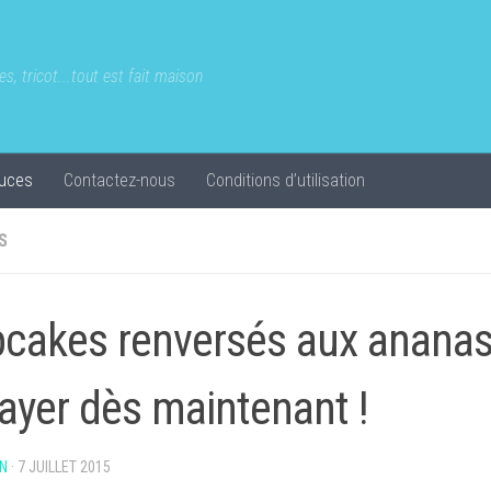
s, tricot...tout est fait maison
uces
Contactez-nous
Conditions d’utilisation
S
cakes renversés aux ananas 
ayer dès maintenant !
N
·
7 JUILLET 2015