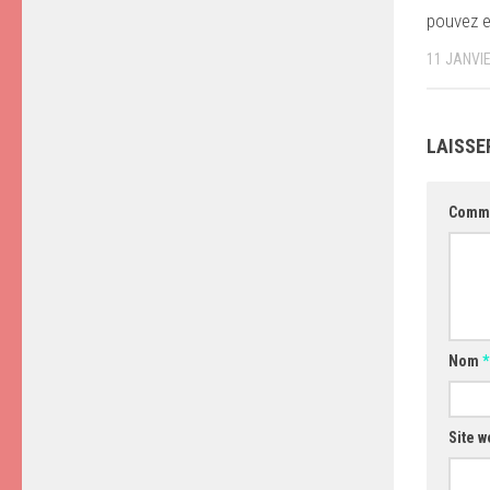
pouvez en
11 JANVI
LAISSE
Comm
Nom
*
Site w