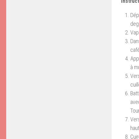
Instruc
Dépl
deg
Vap
Dans
caf
App
à mu
Vers
cuil
Batt
avec
Tou
Vers
haut
Cuir