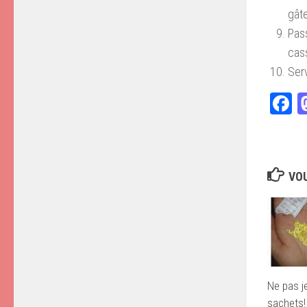
gâte
Pas
cass
Serv
F
VOU
Ne pas je
sachets!