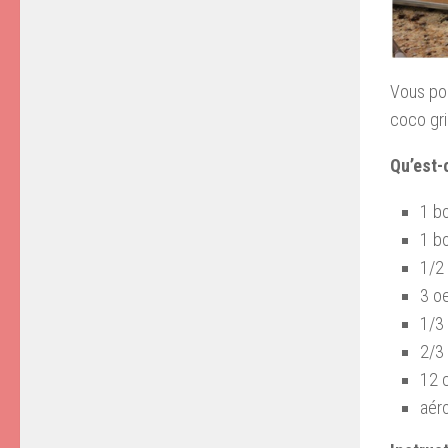
Vous pou
coco gri
Qu’est-
1 bo
1 b
1/2 
3 o
1/3
2/3
12 
aér