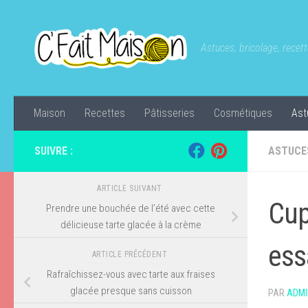
Skip to content
Astuces, bricolage, recette
Maison
Recettes
Pâtisseries
Cosmétiques
Ast
SUIVRE :
ASTUCE
ARTICLE SUIVANT
Cup
Prendre une bouchée de l’été avec cette
délicieuse tarte glacée à la crème
ess
ARTICLE PRÉCÉDENT
Rafraîchissez-vous avec tarte aux fraises
glacée presque sans cuisson
PAR
ADMI