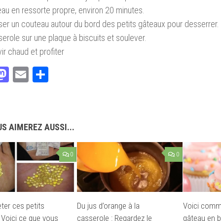
au en ressorte propre, environ 20 minutes.
ser un couteau autour du bord des petits gâteaux pour desserrer.
erole sur une plaque à biscuits et soulever.
ir chaud et profiter
acebook
Mastodon
Email
Partager
S AIMEREZ AUSSI...
0
0
ter ces petits
Du jus d’orange à la
Voici comme
 Voici ce que vous
casserole : Regardez le
gâteau en b