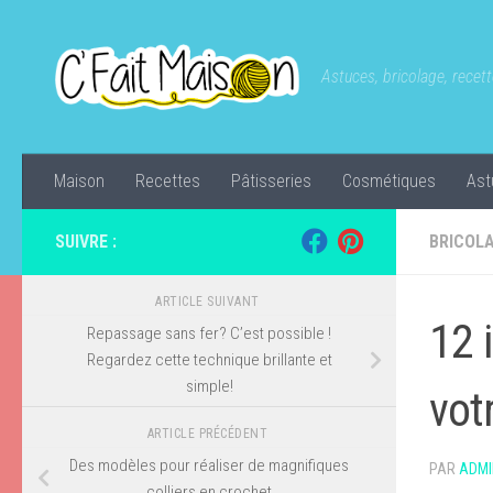
Skip to content
Astuces, bricolage, recette
Maison
Recettes
Pâtisseries
Cosmétiques
Ast
SUIVRE :
BRICOL
ARTICLE SUIVANT
12 
Repassage sans fer? C’est possible !
Regardez cette technique brillante et
simple!
vot
ARTICLE PRÉCÉDENT
Des modèles pour réaliser de magnifiques
PAR
ADMI
colliers en crochet