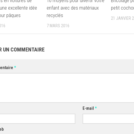
ns en voitures de
10 moyens pour divertir votre
Bricolage p
 une excellente idée
enfant avec des matériaux
petit cochon
pour pâques
recyclés
21 JANVIER 
016
7 MARS 2016
R UN COMMENTAIRE
entaire
*
E-mail
*
eb