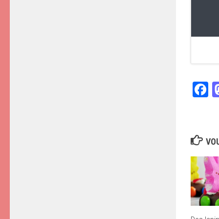
F
VOU