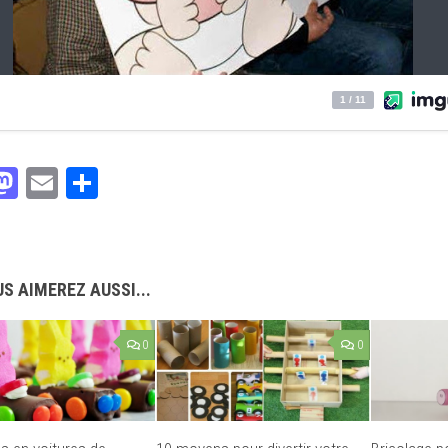
acebook
Mastodon
Email
Partager
S AIMEREZ AUSSI...
0
0