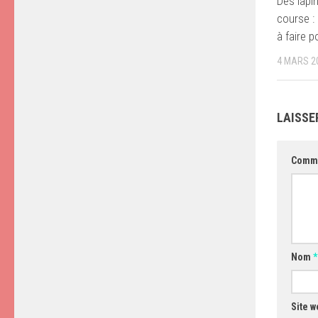
Des lapi
course :
à faire 
4 MARS 2
LAISSE
Comm
Nom
*
Site w