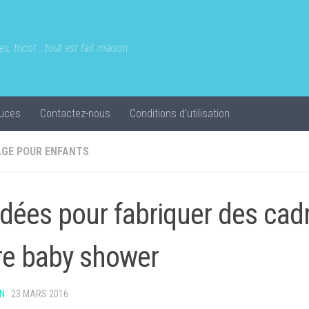
s, tricot...tout est fait maison
uces
Contactez-nous
Conditions d’utilisation
AGE POUR ENFANTS
idées pour fabriquer des cad
re baby shower
N
·
23 MARS 2016