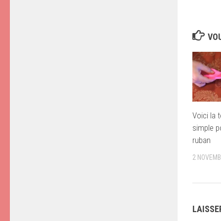
VOU
Voici la 
simple po
ruban
2 NOVEMB
LAISSE