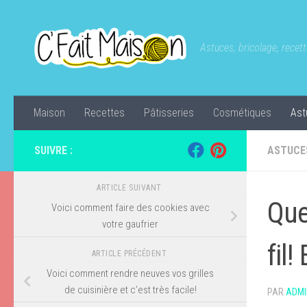
Skip to content
Astuces, bricolage, recette
Maison
Recettes
Pâtisseries
Cosmétiques
Ast
SUIVRE :
ASTUCE
ARTICLE SUIVANT
Que
Voici comment faire des cookies avec
votre gaufrier
fil!
ARTICLE PRÉCÉDENT
Voici comment rendre neuves vos grilles
de cuisinière et c’est très facile!
PAR
ADMI