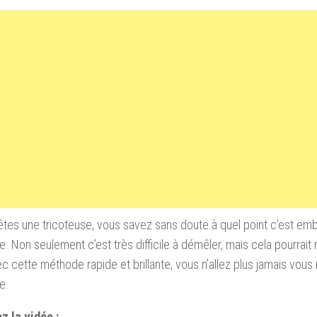
êtes
une tricoteuse
, vous
savez sans doute à quel point c’est em
e
.
Non seulement c’est très difficile
à
démêler
, mais
cela pourrait 
ec cette méthode
rapide et
brillante
,
vous n’allez plus jamais vous
e.
z la vidéo :