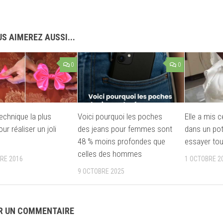
S AIMEREZ AUSSI...
0
0
technique la plus
Voici pourquoi les poches
Elle a mis 
ur réaliser un joli
des jeans pour femmes sont
dans un pot
48 % moins profondes que
essayer tou
celles des hommes
RE 2016
1 OCTOBRE 2
9 OCTOBRE 2025
R UN COMMENTAIRE