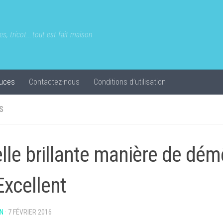
s, tricot...tout est fait maison
uces
Contactez-nous
Conditions d’utilisation
S
lle brillante manière de dém
 Excellent
N
·
7 FÉVRIER 2016