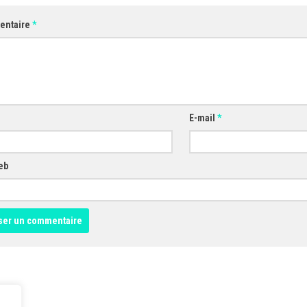
entaire
*
E-mail
*
eb