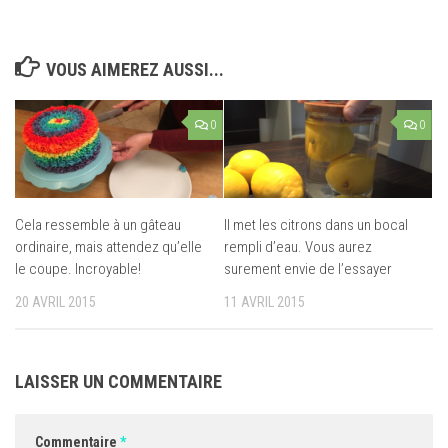
VOUS AIMEREZ AUSSI...
0
0
Cela ressemble à un gâteau
Il met les citrons dans un bocal
ordinaire, mais attendez qu’elle
rempli d’eau. Vous aurez
le coupe. Incroyable!
surement envie de l’essayer
20 AVRIL 2015
11 AVRIL 2015
LAISSER UN COMMENTAIRE
Commentaire
*