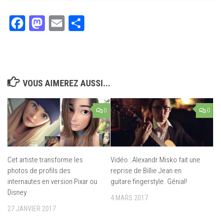
Facebook
Mastodon
Email
Partager
VOUS AIMEREZ AUSSI...
0
0
Cet artiste transforme les
Vidéo : Alexandr Misko fait une
photos de profils des
reprise de Billie Jean en
internautes en version Pixar ou
guitare fingerstyle. Génial!
Disney
4 MARS 2017
27 JANVIER 2017