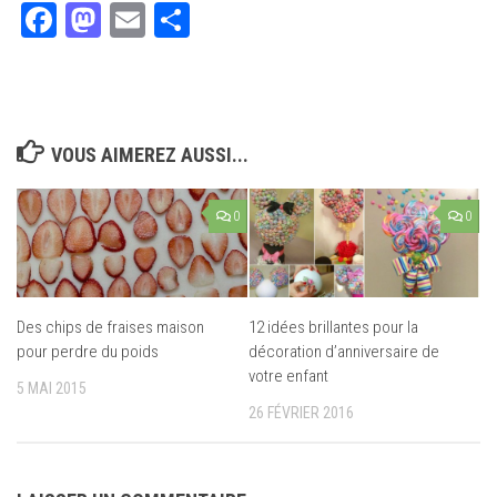
Facebook
Mastodon
Email
Partager
VOUS AIMEREZ AUSSI...
0
0
Des chips de fraises maison
12 idées brillantes pour la
pour perdre du poids
décoration d’anniversaire de
votre enfant
5 MAI 2015
26 FÉVRIER 2016