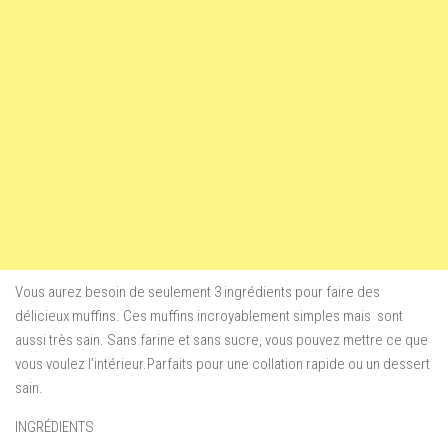
Vous aurez besoin de seulement
3
ingrédients pour faire
des
délicieux
muffins. C
es
muffins
incroyablement
simples mais sont
aussi très sain
.
Sans farine
et
sans sucre
,
vous pouvez
mettre ce que
vous voulez
l’intérieur.
Parfaits
pour une collation
rapide ou un
dessert
sain
.
INGRÉDIENTS