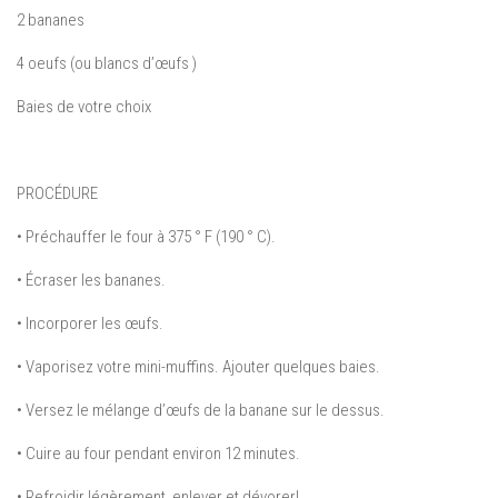
2 bananes
4 oeufs
(
ou
blancs d’œufs
)
Baies de
votre
choix
PROCÉDURE
•
Préchauffer le four à
375
° F (
190
° C).
•
Écraser les
bananes
.
•
Incorporer
les œufs
.
•
Vaporisez
votre
mini-
muffins
.
Ajouter
quelques baies
.
•
Versez
le mélange d’œufs
de la banane
sur le dessus.
•
Cuire au four pendant
environ 12 minutes.
•
Refroidir
légèrement
,
enlever et
dévorer
!