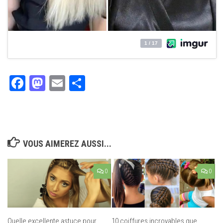
Facebook
Mastodon
Email
Partager
VOUS AIMEREZ AUSSI...
0
0
Quelle excellente astuce pour
10 coiffures incroyables que