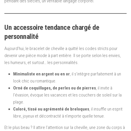
pendant des siècles, un véritable langage corporel.
Un accessoire tendance chargé de
personnalité
Aujourd’hui, le bracelet de cheville a quitté les codes stricts pour
devenir une pièce mode à part entière. Il se porte selon les envies,
les humeurs, et surtout… les personnalités.
Minimaliste en argent ou en or
, il s’intègre parfaitement à un
look chic ou romantique.
Orné de coquillages, de perles ou de pierres
, il invite à
l’évasion, évoque les vacances et les couchers de soleil sur la
plage.
Coloré, tissé ou agrémenté de breloques
, il insuffle un esprit
libre, joyeux et décontracté à n’importe quelle tenue.
Et le plus beau ? Il attire l’attention sur la cheville, une zone du corps à