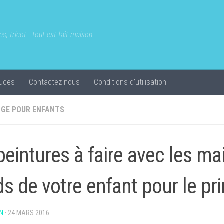
s, tricot...tout est fait maison
uces
Contactez-nous
Conditions d’utilisation
AGE POUR ENFANTS
peintures à faire avec les mai
ds de votre enfant pour le p
N
·
24 MARS 2016