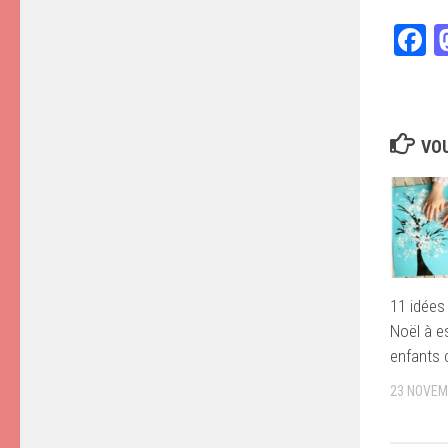
F
VOU
11 idées
Noël à e
enfants 
23 NOVEM