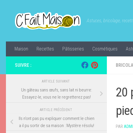
Skip to content
Astuces, bricolage, recette
Maison
Recettes
Pâtisseries
Cosmétiques
Ast
SUIVRE :
BRICOL
ARTICLE SUIVANT
20 
Un gâteau sans œufs, sans lait ni beurre:
Essayez-le, vous ne le regretterez pas!
pie
ARTICLE PRÉCÉDENT
Ils n’ont pas pu expliquer comment le chien
a il pu sortir de sa maison : Mystère résolu!
PAR
ADMI