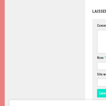
LAISSE
Comm
Nom
*
Site w