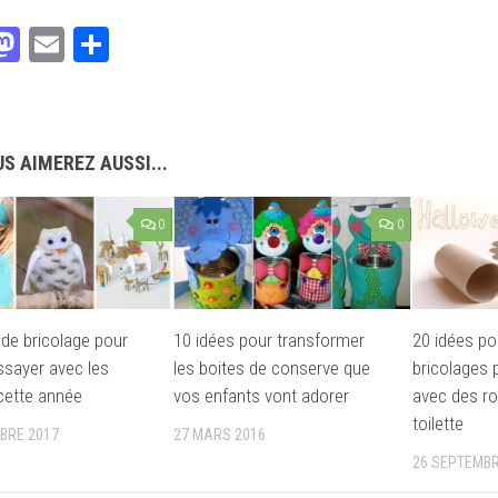
acebook
Mastodon
Email
Partager
S AIMEREZ AUSSI...
0
0
 de bricolage pour
10 idées pour transformer
20 idées po
ssayer avec les
les boites de conserve que
bricolages 
cette année
vos enfants vont adorer
avec des ro
toilette
BRE 2017
27 MARS 2016
26 SEPTEMBR