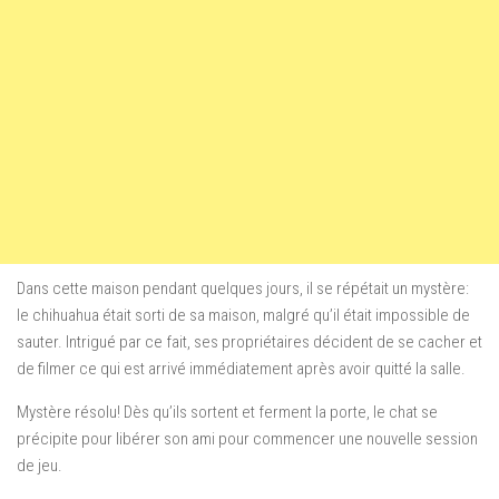
Dans cette maison
pendant quelques jours
, il se répétait
un mystère
:
le
chihuahua
était sorti de sa maison
, malgré
qu’il était impossible
de
sauter
.
Intrigué par
ce fait
,
ses
propriétaires décident
de se cacher
et
de filmer
ce qui est arrivé
immédiatement après avoir quitté
la salle
.
Mystère
résolu!
Dès qu’ils
sortent et
ferment la porte
, le chat
se
précipite
pour libérer son ami
pour commencer une nouvelle
session
de jeu.