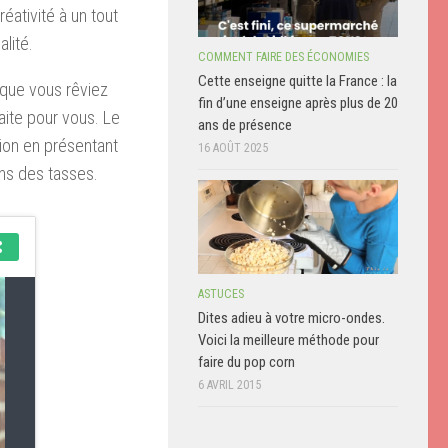
éativité à un tout
alité.
COMMENT FAIRE DES ÉCONOMIES
Cette enseigne quitte la France : la
t que vous rêviez
fin d’une enseigne après plus de 20
aite pour vous. Le
ans de présence
tion en présentant
16 AOÛT 2025
ns des tasses.
ASTUCES
Dites adieu à votre micro-ondes.
Voici la meilleure méthode pour
faire du pop corn
6 AVRIL 2015