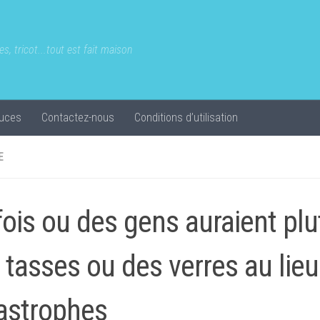
s, tricot...tout est fait maison
uces
Contactez-nous
Conditions d’utilisation
E
fois ou des gens auraient plu
 tasses ou des verres au lie
astrophes