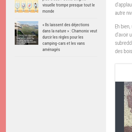
d’applau
visuelle trompe presque tout le
monde
autre ni
« Ils laissent des déjections
Eh bien,
dans la nature » : Chamonix veut
d’avoir 
durcir les règles pour les
subreddi
camping-cars et les vans
aménagés
des bois