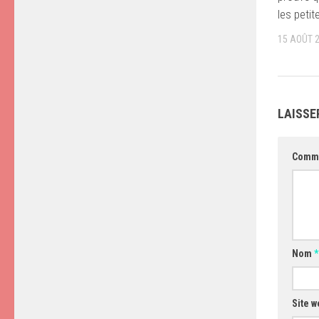
les peti
15 AOÛT 
LAISSE
Comm
Nom
*
Site w