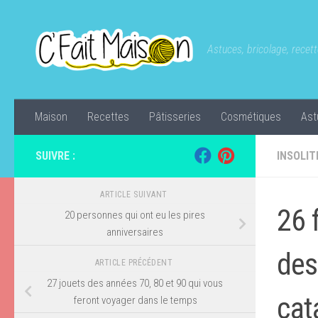
Skip to content
Astuces, bricolage, recette
Maison
Recettes
Pâtisseries
Cosmétiques
Ast
SUIVRE :
INSOLIT
ARTICLE SUIVANT
26 
20 personnes qui ont eu les pires
anniversaires
des
ARTICLE PRÉCÉDENT
27 jouets des années 70, 80 et 90 qui vous
cat
feront voyager dans le temps