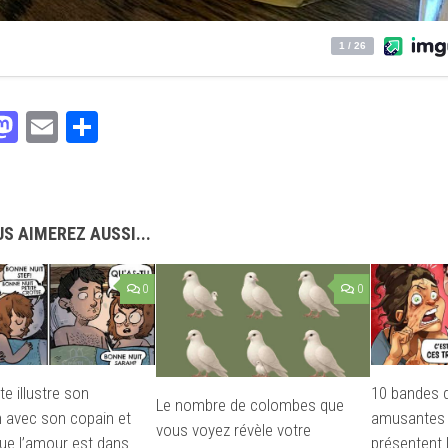
acebook
Mastodon
Email
Partager
S AIMEREZ AUSSI...
0
0
te illustre son
10 bandes 
Le nombre de colombes que
n avec son copain et
amusantes 
vous voyez révèle votre
ue l’amour est dans
présentent l