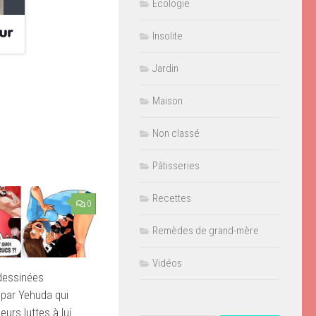
Ecologie
Insolite
Jardin
Maison
Non classé
Pâtisseries
Recettes
0
Remèdes de grand-mère
Vidéos
dessinées
par Yehuda qui
eurs luttes à lui