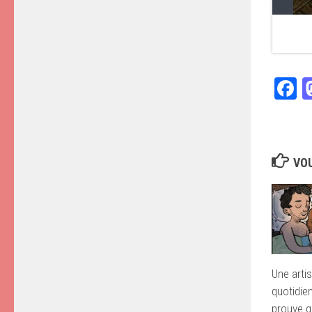
F
VOU
Une artis
quotidie
prouve q