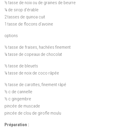
½
tasse de
noix
ou de graines
de beurre
¼
de sirop d’érable
2 tasses de
quinoa
cuit
1 tasse de
flocons d’avoine
options
½
tasse de fraises
,
hachées finement
¼
tasse de
copeaux
de chocolat
½
tasse de bleuets
¼ tasse de
noix de coco râpée
½ tasse de
carottes
,
finement
râpé
½ c
de cannelle
½ c
gingembre
pincée de muscade
pincée de
clou de girofle moulu
Préparation :