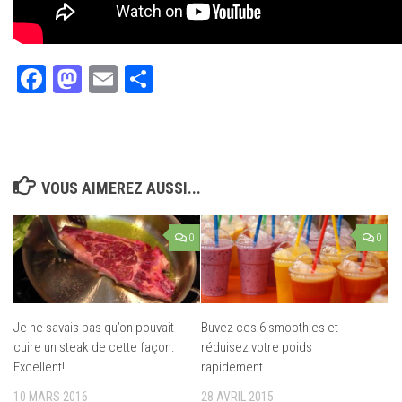
Facebook
Mastodon
Email
Partager
VOUS AIMEREZ AUSSI...
0
0
Je ne savais pas qu’on pouvait
Buvez ces 6 smoothies et
cuire un steak de cette façon.
réduisez votre poids
Excellent!
rapidement
10 MARS 2016
28 AVRIL 2015