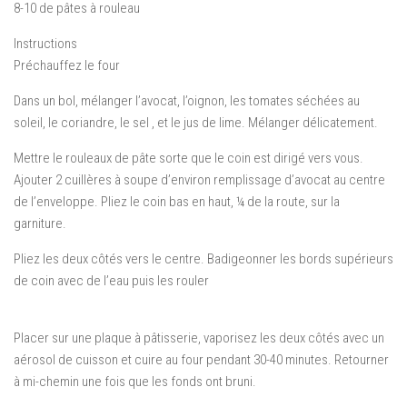
8-10
de pâtes à rouleau
Instructions
Préchauffez le four
Dans un
bol, mélanger
l’avocat
, l’oignon,
les tomates
séchées au
soleil
, le coriandre,
le sel
,
et
le jus de lime
.
Mélanger
délicatement.
Mettre le rouleaux de pâte
sorte que le coin
est
dirigé vers vous
.
Ajouter
2
cuillères à soupe
d’
environ
remplissage
d’avocat
au centre
de l’enveloppe
.
Pliez le coin
bas en haut
,
¼
de la route,
sur la
garniture
.
Pliez les deux
côtés
vers le centre
.
Badigeonner les
bords supérieurs
de coin
avec de l’eau
puis les rouler
Placer
sur une
plaque à pâtisserie
, vaporisez
les deux côtés avec
un
aérosol de cuisson
et cuire au four
pendant 30-40 minutes
.
Retourner
à
mi-chemin
une fois que les
fonds
ont
bruni
.