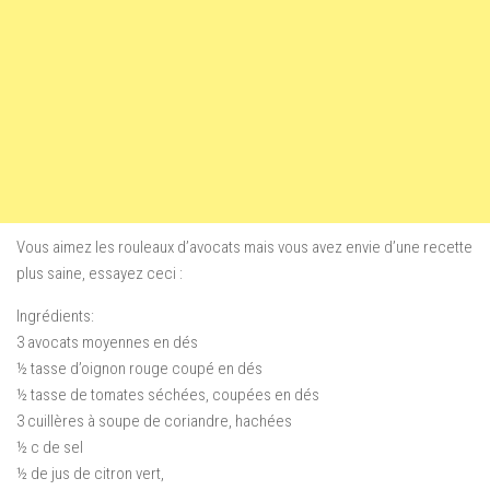
Vous aimez les rouleaux d’avocats mais vous avez envie d’une recette
plus saine, essayez ceci :
Ingrédients:
3 avocats
moyennes
en dés
½
tasse d’oignon
rouge
coupé en dés
½
tasse de tomates
séchées,
coupées en dés
3
cuillères à soupe de
coriandre
, hachées
½ c
de sel
½ de jus de citron vert
,